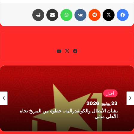
فيسبوك
X
‏Reddit
‏VKontakte
واتساب
مشاركة عبر البريد
طباعة
gabra
في
X
يوتي
سب
وب
وك
أخبار
23 يونيو، 2026
بشأن الأبطال والكونفدرالية.. خطوة من المريخ تجاه
الأهلي مدني