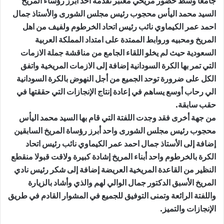
جامعا وسط حضور مريخي معتبر تقدمه احد أبرز رؤساء المريخ
السيد محمد اليأس محجوب رئيس مجلس الشورى والأستاذ جمال
احمد عمر الكيماوي نائب رئيس اتحاد الخرطوم ولفيف من اهل
المريخ ومحبيه وروابط الممتدة على امتداد المملكة العربية
السعودية حيث لم يخلو اللقاء الجامع من مناقشة جملة الازمات
التي تمر بها الكرة السودانية إضافة إلى الازمات المريخية واتفق
الكل على ضرورة توحد الجميع من أجل النهوض بالكرة السودانية
الي رحاب أوسع يساهم في إعادة إنتاج الإنجازات التي حققتها في
حقب سابقة.
من جهة أخرى فقد وجدت اللفتة التي قام بها السيد محمد اليأس
محجوب رئيس مجلس الشورى واحد أبرز رؤساة المريخ السابقين
إضافة إلى الأستاذ جمال احمد عمر الكيماوي نائب رئيس اتحاد
الكرة بالخرطوم واحد أبناء المريخ إشادة كبيرة ولاقت قبولا منقطع
النظير من القاعدة المريخية العريضة إضافة إلى شكر رئيس نادي
المريخ الأسبق الدكتور جمال الوالي لهم والذي وأشاد بالزيارة
واللفتة الرائعة وتمنى التوفيق للجميع في المشوار القادم في طريق
الإنجازات والتميز.