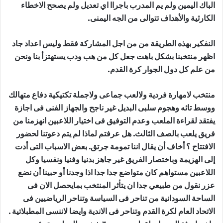
الباك اليمين ولم يم المدرب باجراا اي تعديل ولم يصحح الاخطاء
الكارثية والأهداف تتوالى من الجه اليمنى.
النفكير بهذه الطريقة من من اجل المشاركة فقط وليس اعداد جاد
اظهر منتخبنا بشكل باهت جعل كل من هب ودب يستهتزأ بنا ونحن
من علم كل دول الجوار كرة القدم.
منتخب لامهارة فردية ولالعب جماعى ولاجملة تكتيكية دفاع متهالك
ووسط تائه وهجوم سلبى البديل غير ناجح والجهاز الفنى فى اجازة
يفتقد لقراءة الملعب وعدم التوفيق فى اختيار اللاعبين انهزمنا من
فريق يلعب بالصف الثالث. هل عرفتم لماذا لم يتم دعوتنا لحضور
الافتتاح ؟ أخاف أن يقال اننا تمومة جرتق. بعض الاسباب التى أدت
إلى الهزيمة وباختصار الفريق غير جاهز بدنيا وفنيا ونفسيا وكل
اللاعبين مستواهم كان متواضع جدا جدا اذا وجدنا أو حبينا أن نضع
عزر نقول من طبيعي جدا ان يتأثر المنتخب بمايحصل الان فى
الساحة السودانية من تناحر فى السياسة وتناحر الرياضيين فى
الاتحاد العام لكرة القدم وتناحر فى الاندية وايضا لاننسى المطبلاتية .