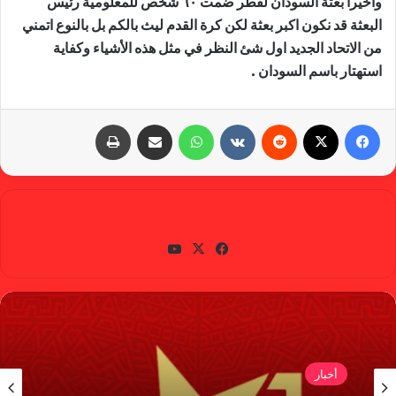
واخيرا بعثة السودان لقطر ضمت ٦٠ شخص للمعلومية رئيس
البعثة قد نكون اكبر بعثة لكن كرة القدم ليث بالكم بل بالنوع اتمني
من الاتحاد الجديد اول شئ النظر في مثل هذه الأشياء وكفاية
استهتار باسم السودان .
فيسبوك
X
‏Reddit
‏VKontakte
واتساب
مشاركة عبر البريد
طباعة
gabra
في
X
يوتي
سب
وب
وك
أخبار