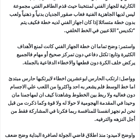
الكارثية للجهاز الفني لمنتخبنا حيث قذم الطاقم الفتي مجموعة
ليس لديها الجاهزية الفنية فغاب صقور الجديان بدنياً و ذهنياً ولعب
بدون خطة متسائلا إذا كان اجهاز الفني لديه خطة فكيف يتم
“تكديس” اللاعبين في الخط الخلفي.
واستمر: وضح تماما ان خطة الجهاز الفني كانت لمنع الأهداف
الكثيرة وتابع: تكتل دفاعي دون تمركز صحيخ أو مهام فالجميع
يركض خلف الكرة دون قطعها والاخطاء الدفاعية بالجملة.
وواصل: ارتكب الحارس ابوعشرين اخطاء لايرتكبها حارس مبتدئ
اما خط الوسط فلم يشعر به احد واكثروا من اللعب علي الاجسام
دون فعاليه ولا ربط بين الخطوط وشاهدنا كيف ان لمهاجمنا مان
وحيدا في المقدمة الهجومية لا حولا له ولا قوة وكما ذكرت من قبل
نحن لم نجهز انفسنا للمنافسة ربما فكرنا في المشاركة فقط من
أجل النزهه والترفيه.
واوضح لاميدو: منذ اطلاق قاضي الجولة لصافرة البداية وضح ضعف