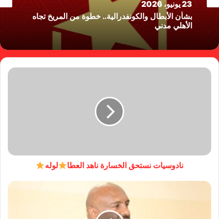
23 يونيو، 2026
بشأن الأبطال والكونفدرالية.. خطوة من المريخ تجاه
الأهلي مدني
نادوسيات نستحق الخسارة ناهد العطا
لوله