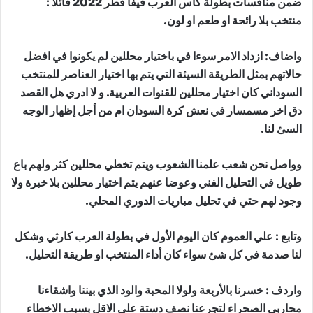
ضمن منافسات بطولة كاس العرب فيفا قطر 2022 قائلا :
منتخب بلا رائحة او طعم او لون.
واضاف: ازداد الامر سوءا في باختيار محللين لم يكونوا في افضل
حالاتهم بمثل الطريقة السيئة التي يتم بها اختيار العناصر للمنتخب
السوداني كان اختيار محللين للقنوات العربية. و لا ادري هل القصد
دق اخر مسمسار في نعش كرة السودان ام من أجل إظهار الوجه
السئ لنا.
وواصل نحن شعب علمنا الشعوب ويتم تخطي محللين كثر ولهم باع
طويل في التحليل الفني وعوضا عنهم يتم اختيار محللين بلا خبرة ولا
وجود لهم حتي في تحليل مباريات الدوري المحلي.
وتابع : علي العموم كان اليوم الأول في بطولة العرب كارثي وشكل
لنا صدمة في كل شئ سواء كان أداء المنتخب او طريقة التحليل.
واردف : خسرنا بالأربعة ولولا المحبة والود الذي بيننا واشقاءنا
محاربي الصحراء لتجرعنا نصف دستة على الاقل بسبب الاخطاء