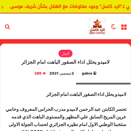
ـ"الرد كاسل" وجود مفاوضات مع الهلال بشأن شريف موسى.
الي
القائمة
الوضع المظلم
بح
أخبار
لاميدو يحلل اداء الصقور الباهت امام الجزائر
gabra
2 ديسمبر، 2021
285
المدرب عبد الرحمن لاميدو
لاميدو يحلل اداء الصقور الباهت امام الجزائر
تحسر الكابتن عبد الرحمن لاميدو مدرب الحراس المعروف وحامي
عرين المريخ السابق علي المظهر والمستوى الباهت الذي قدمه
منتخبنا الوطني الاول امام نظيره الجزائري لحساب الجولة الاولى