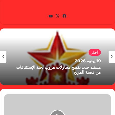
gabra
في
X
يوتي
سب
وب
وك
أخبار
19 يونيو، 2026
مستند جديد يفضح محاولات هروب لجنة الإستئنافات
من قضية المريخ