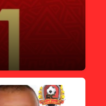
مستند جديد يفضح محاولات هروب لجنة الإستئنافا