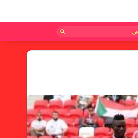
لم
بحث
عن