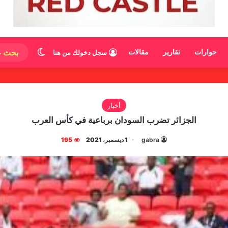
الوضع المظ
حوارات
تقارير
مقالات
سجل دخولك من هنا
أخبار
الجزائر تضرب السودان برباعية في كأس العرب
gabra
1 ديسمبر، 2021
195