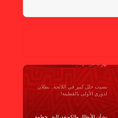
شكوى الهلال.. خطوة مريخية وغضب
على الأمين العام والمسابقات
بسبب “الصفر الدولي” .. ريجيكامب
يهرب من الهلال
بسبب خلل كبير في اللائحة.. بطلان
لدوري الأولى بالقطينة!
بشأن الأبطال والكونفدرالية.. خطوة
من المريخ تجاه الأهلي مدني