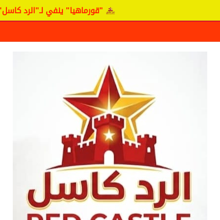
"قورماهيا" ينفي لـ"الرد كاسل" وجود مفاوضات مع 
ف حقيقة مفاوضات نجم المريخ