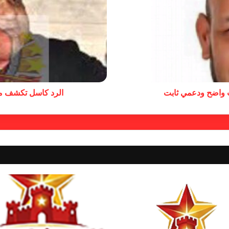
 واضح ودعمي ثابت
الرد كاسل تكشف مح