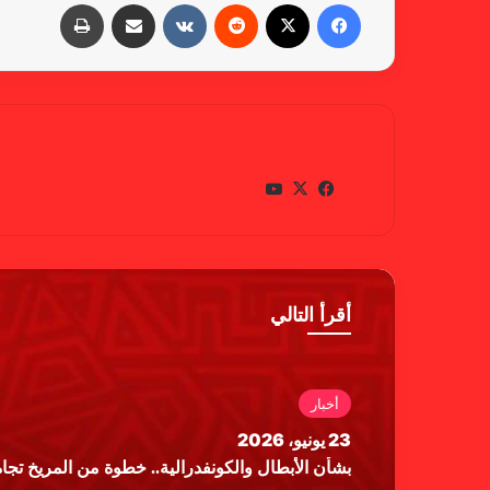
فيسبوك
X
‏Reddit
‏VKontakte
مشاركة عبر البريد
طباعة
gabra
في
X
يوتي
سب
وب
وك
أقرأ التالي
أخبار
أخبار
23 يونيو، 2026
19 يونيو، 2026
بشأن الأبطال والكونفدرالية.. خطوة من المريخ تجاه