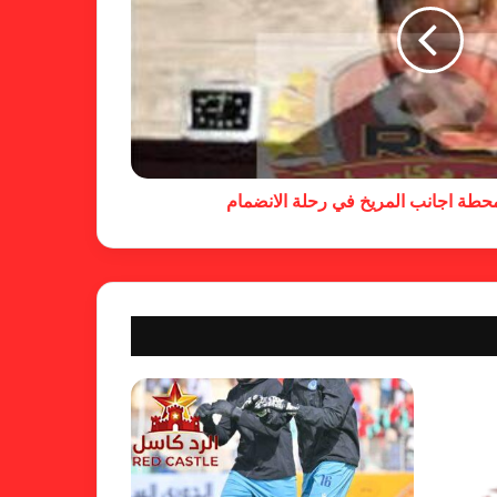
خطوة مريخية جديدة بشأن الشكوى
ضد الهلال
طة اجانب المريخ في رحلة الانضمام
كاميرا خفية.. الهلال يخدع أنصاره
بمذكرة تفاهم
شكوى الهلال.. خطوة مريخية وغضب
على الأمين العام والمسابقات
بسبب “الصفر الدولي” .. ريجيكامب
يهرب من الهلال