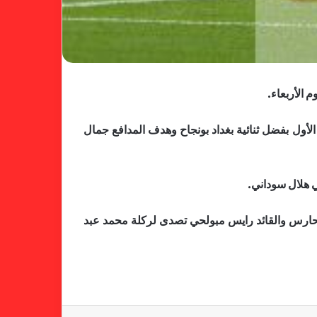
لجنة المسابقات تفاجئ الإتحاد بشأن
قرة مدرب منتخب المحليين بدلا من جمال بلماضي مدرب المنتخب الأول، 3-0 في الشوط الأول بفضل ثنائية بغداد بونجاح وهدف المدافع جمال
الهبوط والصعود
ي هلال سوداني.
خطوة مريخية جديدة بشأن الشكوى
ضد الهلال
لحارس والقائد رايس مبولحي تصدى لركلة محمد عبد
كاميرا خفية.. الهلال يخدع أنصاره
بمذكرة تفاهم