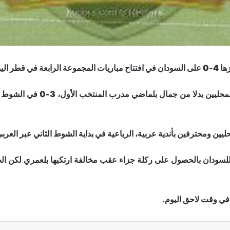
أربعاء.
وتقدمت الجزائر، بقيادة مجيد بو
ليين ومحترفين بأندية عربية، الرباعية في بداية الشوط الثاني عبر العرب
للسودان بالحصول على ركلة جزاء عقب مخالفة ارتكبها بلعمري لكن ا
في وقت لاحق اليوم.