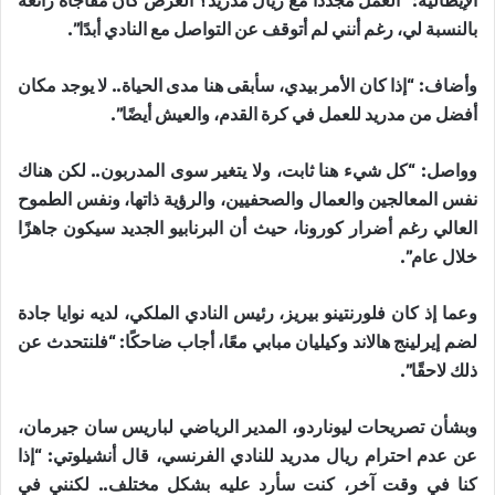
الإيطالية: “العمل مجددًا مع ريال مدريد؟ العرض كان مفاجأة رائعة
بالنسبة لي، رغم أنني لم أتوقف عن التواصل مع النادي أبدًا”.
وأضاف: “إذا كان الأمر بيدي، سأبقى هنا مدى الحياة.. لا يوجد مكان
أفضل من مدريد للعمل في كرة القدم، والعيش أيضًا”.
وواصل: “كل شيء هنا ثابت، ولا يتغير سوى المدربون.. لكن هناك
نفس المعالجين والعمال والصحفيين، والرؤية ذاتها، ونفس الطموح
العالي رغم أضرار كورونا، حيث أن البرنابيو الجديد سيكون جاهزًا
خلال عام”.
وعما إذ كان فلورنتينو بيريز، رئيس النادي الملكي، لديه نوايا جادة
لضم إيرلينج هالاند وكيليان مبابي معًا، أجاب ضاحكًا: “فلنتحدث عن
ذلك لاحقًا”.
وبشأن تصريحات ليوناردو، المدير الرياضي لباريس سان جيرمان،
عن عدم احترام ريال مدريد للنادي الفرنسي، قال أنشيلوتي: “إذا
كنا في وقت آخر، كنت سأرد عليه بشكل مختلف.. لكنني في