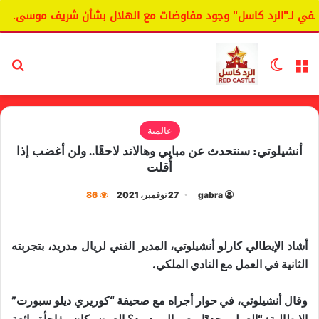
ي لـ"الرد كاسل" وجود مفاوضات مع الهلال بشأن شريف موسى.
القائمة
الوضع المظلم
بح
عالمية
أنشيلوتي: سنتحدث عن مبابي وهالاند لاحقًا.. ولن أغضب إذا
أُقلت
gabra
27 نوفمبر، 2021
86
أشاد الإيطالي كارلو أنشيلوتي، المدير الفني لريال مدريد، بتجربته
الثانية في العمل مع النادي الملكي.
وقال أنشيلوتي، في حوار أجراه مع صحيفة “كوريري ديلو سبورت”