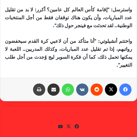
واسترسل: “إقامة كأس العالم كل عامين؟ أكرر: لا بد من تقليل
عدد المباريات، وأن يكون هناك توقفان فقط من أجل المنتخبات
الوطنية.. لقد تحدثت مع فينجر حول ذلك”.
واختتم أنشيلوتي: “أنا متأكد من أن لاعبي كرة القدم سيخفضون
رواتبهم، إذا تم تقليل عدد المباريات، وكذلك المدربين.. اللعبة لا
يمكنها تحمل ذلك، كما أن فكرة السوبر ليج وُجدت من أجل طلب
التغيير”.
فيسبوك
X
‏Reddit
‏VKontakte
واتساب
مشاركة عبر البريد
طباعة
gabra
في
X
يوتي
سب
وب