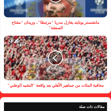
مانشستر يونايتد يغازل مدربا "مرتبطا".. وزيدان "مفتاح
الصفقة"
معاقبة المئات من جماهير الأهلي بعد واقعة "النشيد الوطني"
مقالات ذات صلة