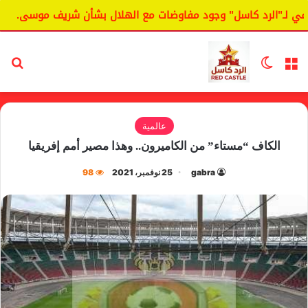
لـ"الرد كاسل" وجود مفاوضات مع الهلال بشأن شريف موسى.
ال
القائمة
الوضع المظلم
بح
عالمية
الكاف “مستاء” من الكاميرون.. وهذا مصير أمم إفريقيا
gabra
25 نوفمبر، 2021
98