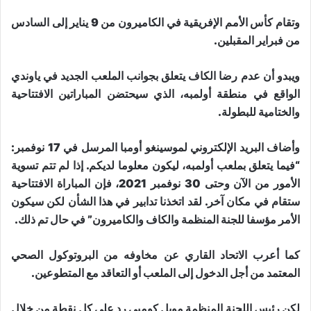
وتقام كأس الأمم الإفريقية في الكاميرون من 9 يناير إلى السادس
من فبراير المقبلين.
ويبدو أن عدم رضا الكاف يتعلق بجوانب الملعب الجديد في ياوندي
الواقع في منطقة أولمبه، الذي سيحتضن المباراتين الافتتاحية
والختامية للبطولة.
وأضاف البريد الإلكتروني لموسينغو أومبا المرسل في 17 نوفمبر:
“فيما يتعلق بملعب أولمبه، ليكون معلوما لديكم. إذا لم تتم تسوية
الأمور من الآن وحتى 30 نوفمبر 2021، فإن المباراة الافتتاحية
ستقام في مكان آخر. لقد اتخذنا تدابير في هذا الشأن لكن سيكون
الأمر مؤسفا للجنة المنظمة والكاف والكاميرون” في حال تم ذلك.
كما أعرب الاتحاد القاري عن مخاوفه من البروتوكول الصحي
المعتمد من أجل الدخول إلى الملعب أو التعاقد مع المتطوعين.
لكن رئيس اللجنة المنظمة مويل كومبي رد على كل نقطة من خلال