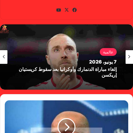
في
X
يوتي
سب
وب
وك
عالمية
7 يونيو، 2026
إلغاء مباراة الدنمارك وأوكرانيا بعد سقوط كريستيان
إريكسن