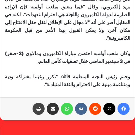
بريد إلكتروني، وقال “فيما يتعلق بملعب أولمبه فإن الإرادة
الصارمة لدولة الكاميرون واللجنة هي احترام التعهدات”، لكنه في
المقابل أصر على أنه “لا مجال على الإطلاق لنقل حفل الافتتاح إلى
مكان آخر، ولا يمكن القبول بهذا الأمر من قبل الحكومة
الكاميرونية”.
وكان ملعب أولمبه احتضن مباراة الكاميرون ومالاوي (2-صفر)
في 3 سبتمبر الماضي خلال تصفيات كأس العالم.
وختم رئيس اللجنة المنظمة قائلا: “نكرر رغبتنا بشراكة ودية
ومتناغمة مبنية على الاحترام والثقة المتبادلة”.
فيسبوك
X
‏Reddit
‏VKontakte
واتساب
مشاركة عبر البريد
طباعة
gabra