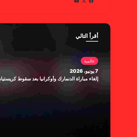
في
X
يوتي
سب
وب
وك
أقرأ التالي
عالمية
7 يونيو، 2026
إلغاء مباراة الدنمارك وأوكرانيا بعد سقوط كريستي