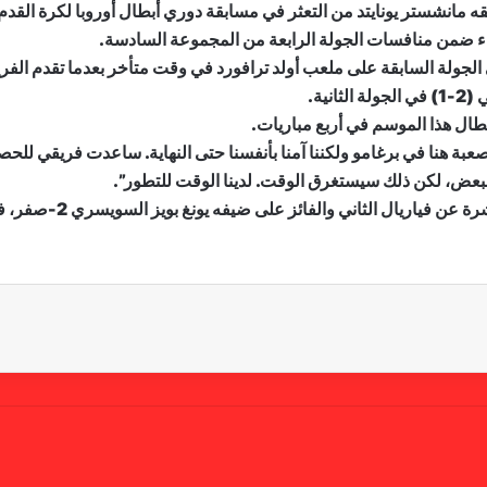
قه مانشستر يونايتد من التعثر في مسابقة دوري أبطال أوروبا لكرة القدم،
ف الفوز (3-2) على أتالانتا في الجولة السابقة على ملعب أولد ترافورد في وقت متأخر بعد
نية.
ال هذا الموسم في أربع مباريات.
ا صعبة هنا في برغامو ولكننا آمنا بأنفسنا حتى النهاية. ساعدت فريقي للح
ا البعض، لكن ذلك سيستغرق الوقت. لدينا الوقت للتطور”.
ورفع يونايتد رصيده الى 7