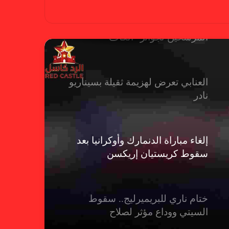
حضور عربي قوي في قائمة
المرشحين لجوائز “الكاف”
العنابي تعرض لهزيمة ثقيلة بسيناريو
نادر
إلغاء مباراة الدنمارك وأوكرانيا بعد
سقوط كريستيان إريكسن
ختام ناري للبريميرليج.. سقوط
السيتي ووداع مؤثر لصلاح