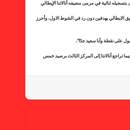
 بتسجيله ثنائية في مرمى مضيفه أتالاتنا الإيطالي
فالنسيا يصعق برشلونة بثلاثية مثيرة
ما تقدم الفريق الايطالي بهدفين دون رد في الشوط الاول، وأحرز
في ختام الليجا
صول على نقطة وأنا سعيد جدًا”.
خلال جولة ميدانية للاطلاع على
جاهزية منشآت دورة الألعاب للأندية
 نقاط بفارق المواجهة المباشرة عن فياريال الثاني والفائز على ضيفه يونغ بويز السويسري 2-صفر، فيما تراجع أتالانتا إلى المركز الثالث برصيد خمس
العربية للسيدات 2026 الشيخة حياة
آل خليفة: الشارقة تقدم نموذجاً عربياً
متقدماً في تنظيم الرياضة النسائية
أزمة نفسية وراء غياب مبابي عن
منتخب فرنسا
بسبب تصريحات مهينة.. إيقاف حكم
في الدوري الإنجليزي