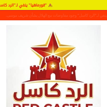
"قورماهيا" ينفي لـ"الرد كاسل" وجو
ف حقيقة مفاوضات نجم المريخ