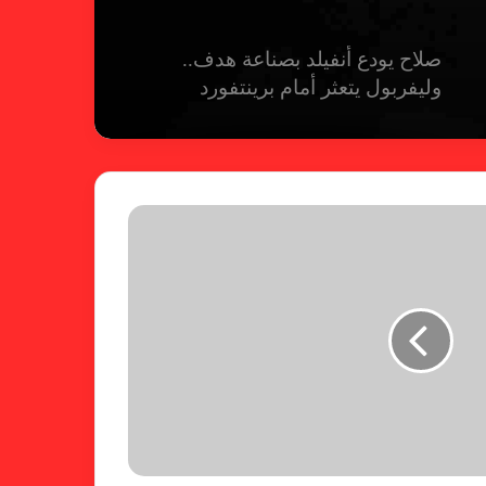
صلاح يودع أنفيلد بصناعة هدف..
وليفربول يتعثر أمام برينتفورد
ريال مدريد يمطر شباك بيلباو برباعية
ومبابي يخطف الأضواء
فالنسيا يصعق برشلونة بثلاثية مثيرة
في ختام الليجا
خلال جولة ميدانية للاطلاع على
جاهزية منشآت دورة الألعاب للأندية