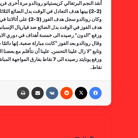
أنقذ النجم البرتغالي كريستيانو رونالدو مرة أخرى فري
(2-2) بينها هدف التعادل في الوقت بدل الضائع الثلاثاء ضمن منافسات الجولة الرابعة من المجموعة السادسة.
وكان رونالدو سجل هد
هدف الفوز في الوقت بدل الضائع ضد فياريال الإسباني (2-1) في الجولة الثا
ورفع “الدون” رصيده الى خمسة أهداف في دوري الابط
وقال رونالدو بعد الفوز “كانت مباراة صعبة. إنها دائمً
وتابع “لا زال علينا التحسن. علينا أن نتأقلم مع بعضن
نقاط.
فيسبوك
X
‏Reddit
‏VKontakte
مشاركة عبر البريد
طباعة
gabra