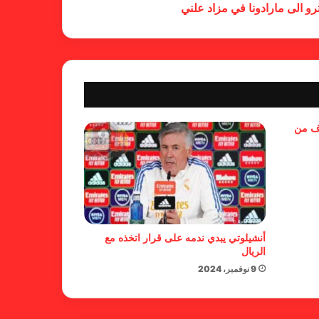
العربية للسيدات 2026 الشيخة حياة
و الى مارادونا في مزاد علني
آل خليفة: الشارقة تقدم نموذجاً عربياً
متقدماً في تنظيم الرياضة النسائية
أزمة نفسية وراء غياب مبابي عن
منتخب فرنسا
بسبب تصريحات مهينة.. إيقاف حكم
وف من
في الدوري الإنجليزي
حضور عربي قوي في قائمة
المرشحين لجوائز “الكاف”
أنشيلوتي يبدي ندمه على قرار اتخذه مع
الريال
9 نوفمبر، 2024
العنابي تعرض لهزيمة ثقيلة بسيناريو
نادر