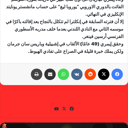
الفائت بالدوري الاوروبي “يوروبا ليغ” على حساب مانشستر يونايتد
الإنكليزي في النهائي.
إلا أن فترته السابقة في إنكلترا لم تتكلل بالنجاح بعد إقالته باكرًا في
موسمه الثاني مع النادي اللندني بعدما خلف مدربه الأسطوري
الفرنسي أرسين فينغر.
وحقق إيمري (49 عامًا) الألقاب في إشبيلية وباريس سان جرمان
ولكن يملك خبرة قليلة في الصراع على تفادي الهبوط.
فيسبوك
X
‏Reddit
‏VKontakte
واتساب
مشاركة عبر البريد
طباعة
gabra
في
X
يوتي
سب
وب
وك