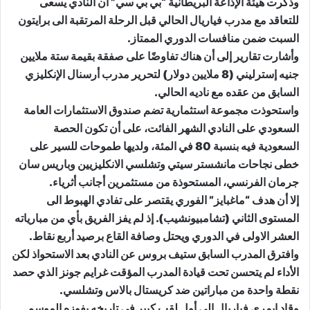
وذكرت هيئة الإذاعة البريطانية “بي بي سي” أن النادي يسعى
للتعاقد مع مدرب فياريال الحالي قبل الرحلة المرتقبة الى برايتون
السبت ضمن منافسات الدوري الممتاز.
وأشارت تقارير إلى أن هناك تفاوضًا على صفقة بقيمة ستة ملايين
جنيه إسترليني (8 ملايين دولار) لتحرير مدرب أرسنال الإنكليزي
السابق من عقده مع ناديه الحالي.
واستحوذت مجموعة استثمارية تضم صندوق الاستثمارات العامة
السعودي على النادي الشهر الفائت، على أن تكون الحصة
السعودية فيه بنسبة 80 في المئة، ولديها طموحات للسير على
خطى نجاحات مانشستر سيتي وتشلسي الانكليزيين وباريس سان
جرمان الفرنسي، المستحوذة من مستثمرين أجانب أثرياء.
إلا أن هدف “ماغبايز” الفوري يقتصر على تفادي الهبوط الى
المستوى الثاني (تشامبيونشيب). إذ لم يفز الفريق بأي من مبارياته
العشر الاولى في الدوري ويحتل وصافة القاع برصيد أربع نقاط.
وافترق المدرب السابق ستيف بروس عن النادي بعد الاستحواذ لكن
الأداء لم يتحسن تحت قيادة المدرب المؤقت غرايم جونز الذي حصد
نقطة واحدة من مباراتين ضد كريستال بالاس وتشلسي.
وقاد إيمري فياريال الى أول لقب كبير في تاريخه بفوزه الموسم