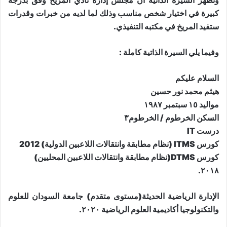
وتظهر السيرة الذاتية ان مجلس إدارة نادي المريخ وفق بدرجة
كبيرة في اختيار شخص مناسب وذلك لما لديه من خبرات وقدرات
ستفيد المريخ في مكتبه التنفيذي.
وفيما يلي السيرة الذاتية كاملة :
السلام عليكم
هيثم محمد نور حسين
مواليد ١٥ سبتمبر ١٩٨٧
السكن الخرطوم / الخرطوم٣
درست IT
كورس ITMS (نظام مطابقة وانتقالات اللاعبين الدولية) 2012
كورس DTMS(نظام مطابقة وانتقالات اللاعبين المحليين)
٢٠١٨.
الإدارة الرياضية الحديثة(مستوى متقدم) جامعة السودان للعلوم
والتكنولوجيا أكاديمية العلوم الرياضية ٢٠٢٠.