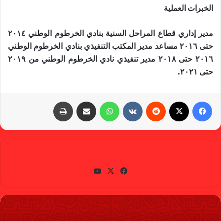
الخبرات العملية
مدير إداري قطاع المراحل السنية بنادي الخرطوم الوطني ٢٠١٤
حتى ٢٠١٦ مساعد مدير المكتب التنفيذي بنادي الخرطوم الوطني
٢٠١٦ حتى ٢٠١٨ مدير تنفيذي نادي الخرطوم الوطني من ٢٠١٩
حتى ٢٠٢١.
فيسبوك
X
‏Reddit
‏VKontakte
واتساب
مشاركة عبر البريد
طباعة
gabra
في
X
يوتي
سب
وب
وك