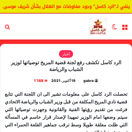
في لـ"الرد كاسل" وجود مفاوضات مع الهلال بشأن شريف موسى.
القائمة
الوضع المظلم
بح
أخبار
الرد كاسل تكشف رفع لجنة قضية المريخ توصياتها لوزير
الشباب والرياضة
gabra
19 أكتوبر، 2021
1٬188
تحصلت الرد كاسل على معلومات تشير الى ان اللجنة التي تتابع
قضية نادي المريخ المكلفة من قبل وزير الشباب والرياضة الاتحادي
فرغت من تقديم رؤيتها الفنية والقانونية وجهزت توصياتها التي
سيتم وضعها امام الوزير تمهيدا لإصدار قرار حاسم في المسألة
التي ظلت معلقة طويلا وسط ترقب جماهير القلعة الحمراء التي