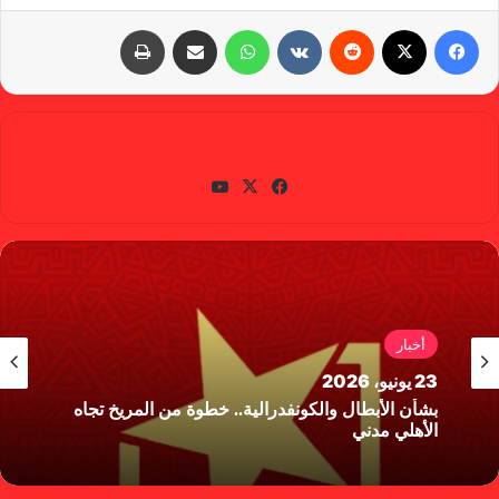
فيسبوك
X
‏Reddit
‏VKontakte
واتساب
مشاركة عبر البريد
طباعة
gabra
في
X
يوتي
سب
وب
وك
أخبار
23 يونيو، 2026
بشأن الأبطال والكونفدرالية.. خطوة من المريخ تجاه
الأهلي مدني