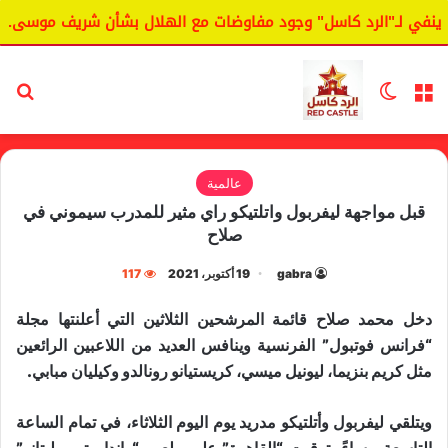
نفي لـ"الرد كاسل" وجود مفاوضات مع الهلال بشأن شريف موسى.
القائمة
الوضع المظلم
بح
عالمية
قبل مواجهة ليفربول واتلتيكو راي مثير للمدرب سيموني في
صلاح
gabra
19 أكتوبر، 2021
117
دخل محمد صلاح قائمة المرشحين الثلاثين التي أعلنتها مجلة
“فرانس فوتبول” الفرنسية وينافس العديد من اللاعبين الرائعين
مثل كريم بنزيما، ليونيل ميسي، كريستيانو رونالدو وكيليان مبابي.
ويتلقي ليفربول وأتلتيكو مدريد يوم اليوم الثلاثاء، في تمام الساعة