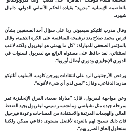
التاسعة مساءً بتوقيت “القاهرة” على ملعب “واندا متروبوليتانو”
بالعاصمة الإسبانية “مدريد” بقيادة الحكم الألماني الدولي، دانيال
شيبرد.
وقال مدرب اتلتيكو سيميوني ردا على سؤال أحد الصحفيين بشأن
فرص محمد صلاح بعد ترشيحه للمنافسة على الكرة الذهبية، وقال
بالمؤتمر الصحفي للمباراة: “كل ما يهمني هو ليفربول ولكنه لاعب
استثنائي، لقد حافظ على مستواه الرائع مع ليفربول لسنوات في
الدوري الإنجليزي ودوري أبطال أوروبا”.
ورفض الأرجنتيني الرد على انتقادات يورجن كلوب، لأسلوب أتلتيكو
مدريد الدفاعي، وقال: “ليس لدي أي شيء لأقوله”.
وعن مواجهة ليفربول، قال: “مباراة صعبة، الفرق الإنجليزية تمر
بمرحلة جيدة مثل تشيلسي ومانشستر سيتي، ليفربول يجيد الضغط
العالي والهجمات المرتدة والاستفادة من المساحات وعودة فيرجيل
فان دايك تسمح لهم بالعودة لأفضل مستوى دفاعي ممكن ولكننا
سنحاول إلحاق الضرر بهم”.