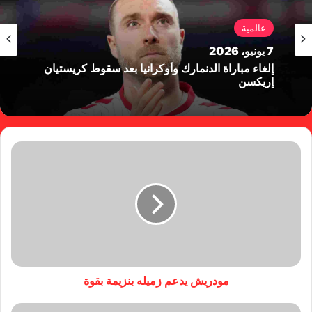
عالمية
7 يونيو، 2026
إلغاء مباراة الدنمارك وأوكرانيا بعد سقوط كريستيان
إريكسن
مودريش يدعم زميله بنزيمة بقوة