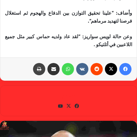
وأضاف: “علينا تحقيق التوازن بين الدفاع والهجوم ثم استغلال
فرصنا لتهديد مرماهم”.
وعن حالة لويس سواريز: “لقد عاد ولديه حماس كبير مثل جميع
اللاعبين في أتلتيكو .
فيسبوك
X
‏Reddit
‏VKontakte
واتساب
مشاركة عبر البريد
طباعة
gabra
في
X
يوتي
سب
وب
وك