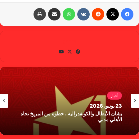
فيسبوك
X
‏Reddit
‏VKontakte
واتساب
مشاركة عبر البريد
طباعة
gabra
في
X
يوتي
سب
وب
وك
أخبار
23 يونيو، 2026
بشأن الأبطال والكونفدرالية.. خطوة من المريخ تجاه
الأهلي مدني