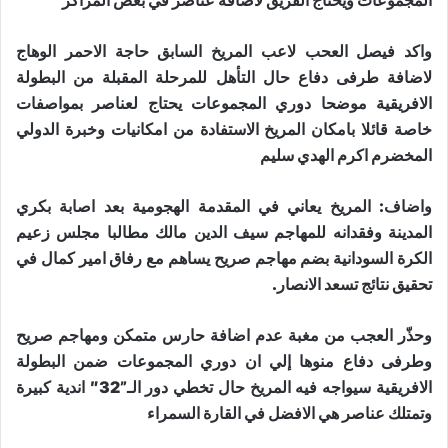
المجموعات ويحتاج الفريق لاضافة عناصر في بعض المراكز
واكد فيصل العحب لاعب المريخ السابق حاجة الاحمر الوهاج
لاضافة طرفى دفاع حال التأهل للمرحلة المقبلة من البطولة
الافريقية موضحا دوري المجموعات يحتاج لعناصر بمواصفات
خاصة قائلا بامكان المريخ الاستفادة من امكانيات وخبرة الدولي
المخضرم اكرم الهدي سليم
واضاف: المريخ يعاني في المقدمة الهجومية بعد اصابة بكري
المدينة وفقدانه للمهاجم سيف الدين مالك مطالبا مجلس زعيم
الكرة السودانية بضم مهاجم صريح يساهم مع رفاق امير كمال في
تحقيق نتائج تسعد الانصار.
وحذّر العجب من مغبة عدم اضافة حارس متمكن ومهاجم صريح
وطرفى دفاع منوها إلي ان دوري المجموعات ضمن البطولة
الافريقية سيواجه فيه المريخ حال تخطي دور الـ”32″ اندية كبيرة
وتمتلك عناصر هي الافضل في القارة السمراء