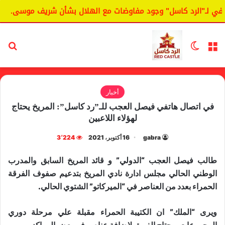
ي لـ"الرد كاسل" وجود مفاوضات مع الهلال بشأن شريف موسى.
القائمة
الوضع المظلم
بح
أخبار
في اتصال هاتفي فيصل العجب للـ”رد كاسل”: المريخ يحتاج
لهؤلاء اللاعبين
gabra
16 أكتوبر، 2021
3٬224
طالب فيصل العجب “الدولي” و قائد المريخ السابق والمدرب
الوطني الحالي مجلس ادارة نادي المريخ بتدعيم صفوف الفرقة
الحمراء بعدد من العناصر في “الميركاتو” الشتوي الحالي.
ويرى “الملك” ان الكتيبة الحمراء مقبلة علي مرحلة دوري