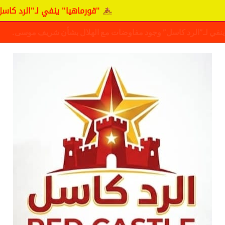
"قورماهيا" ينفي لـ"الرد كاسل" وجود م
ف حقيقة مفاوضات نجم المريخ