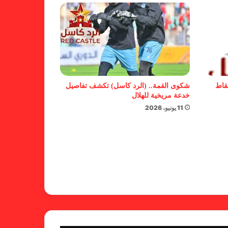
شكوى الهلال.. خطوة مريخية وغضب
على الأمين العام والمسابقات
بسبب “الصفر الدولي” .. ريجيكامب
يهرب من الهلال
نقاط
شكوى القمة.. (الرد كاسل) تكشف تفاصيل
خدعة مريخية للهلال
11 يونيو، 2026
بسبب خلل كبير في اللائحة.. بطلان
لدوري الأولى بالقطينة!
بشأن الأبطال والكونفدرالية.. خطوة
من المريخ تجاه الأهلي مدني