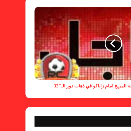
شكوى الهلال.. الإستئناف تهرب من
حسم قضية المريخ وتنتظر الإتحاد
لجنة المسابقات تفاجئ الإتحاد بشأن
الهبوط والصعود
خطوة مريخية جديدة بشأن الشكوى
ضد الهلال
لمريخ امام زاناكو في ذهاب دور الـ"32"
كاميرا خفية.. الهلال يخدع أنصاره
بمذكرة تفاهم