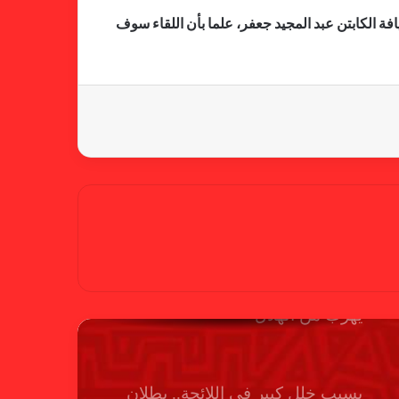
ضد الهلال
فة الكابتن عبد المجيد جعفر، علما بأن اللقاء سوف
كاميرا خفية.. الهلال يخدع أنصاره
بمذكرة تفاهم
شكوى الهلال.. خطوة مريخية وغضب
على الأمين العام والمسابقات
بسبب “الصفر الدولي” .. ريجيكامب
يهرب من الهلال
بسبب خلل كبير في اللائحة.. بطلان