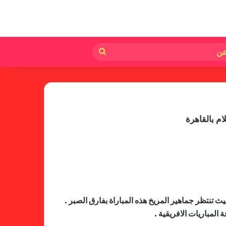
لم
بحث
عن
ام بالقاهرة
لجنة المسابقات تفاجئ الإتحاد بشأن
الهبوط والصعود
ث تنتظر جماهير المريخ هذه المباراة بفارق الصبر .
المباريات الافريقية .
خطوة مريخية جديدة بشأن الشكوى