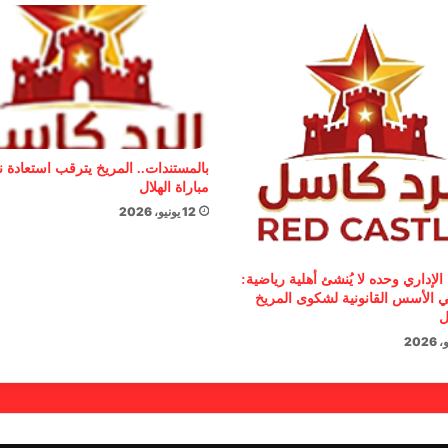
بالمستندات.. المريخ يترقب استعادة 
مباراة الهلال
12 يونيو، 2026
الإداري وحده لا يُنشئ أهلية رياضية:
 الأسس القانونية لشكوى المريخ
ل