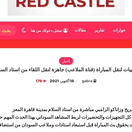
الوضع المظ
حوارات
تقارير
مقالات
سجل دخولك من هنا
أخبار
بات لنقل المباراة (قناة الملاعب) جاهزة لنقل اللقاء من استاد السل
gabra
16 أكتوبر، 2021
179
مريخ وزاناكو الزامبي مباشرة من استاد السلام بمدينة قاهرة المعز
ل كل التجهيزات والتحضيرات لربط المشاهد السوداني بهذا الحدث المهم حي
ت بحقوق بث المباراة قبل استبعاد استادات وملاعب السودان من استضافة 