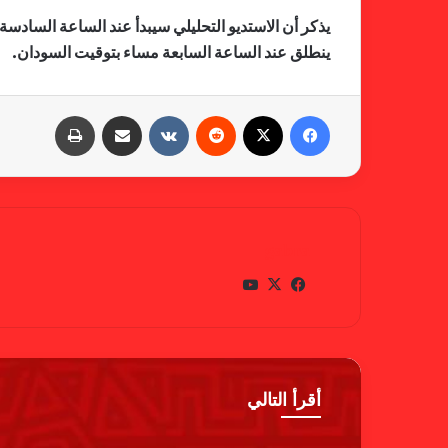
يذكر أن الاستديو التحليلي سيبدأ عند الساعة السادسة
ينطلق عند الساعة السابعة مساء بتوقيت السودان.
فيسبوك
X
‏Reddit
‏VKontakte
مشاركة عبر البريد
طباعة
gabra
في
X
يوتي
سب
وب
وك
أقرأ التالي