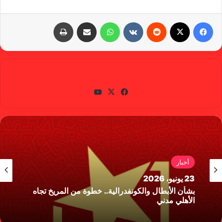
فيسبوك
X
‏Reddit
‏VKontakte
واتساب
مشاركة عبر البريد
طباعة
gabra
في
X
يوتي
سب
وب
وك
أخبار
23 يونيو، 2026
بشأن الأبطال والكونفدرالية.. خطوة من المريخ تجاه
الأهلي مدني