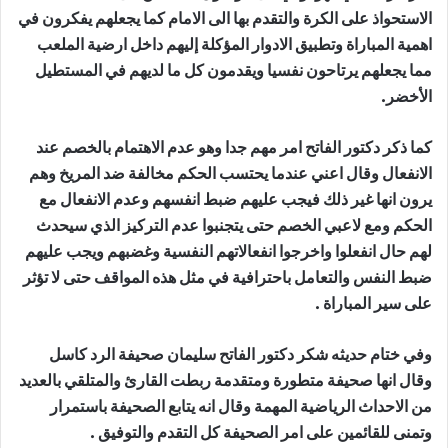
الاستحواذ على الكرة والتقدم بها الى الامام كما يجعلهم يفكرون في
اهمية المباراة وتطبيق الادوار المؤكلة إليهم داخل ارضية الملعب
مما يجعلهم يرتاحون نفسيا ويقدمون كل ما لديهم في المستطيل
الأخضر.
كما ذكر دكتور الفاتح امر مهم جدا وهو عدم الاهتمام بالخصم عند
الانفعال وقال اعني عندما يحتسب الحكم مخالفة ضد المريخ وهم
يرون انها غير ذلك فيجب عليهم ضبط انفسهم وعدم الانفعال مع
الحكم ومع لاعبي الخصم حتى يتجنبوا عدم التركيز الذي سيحدث
لهم حال انفعلوا واخرجوا انفعالاتهم النفسية وغضبهم ويجب عليهم
ضبط النفس والتعامل باحترافية في مثل هذه المواقف حتى لا تؤثر
على سير المباراة .
وفي ختام حديثه شكر دكتور الفاتح سليمان صحيفة الرد كاسل
وقال انها صحيفة متطورة ومتقدمة ربطت القارئ والمتلقي بالعديد
من الاحداث الرياضية المهمة وقال انه يتابع الصحيفة باستمرار
وتمنى للقائمين على امر الصحيفة كل التقدم والتوفيق .