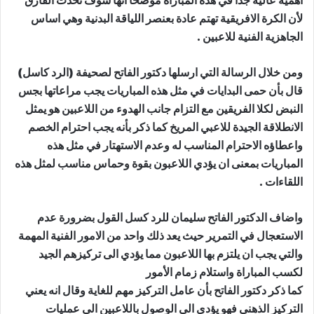
اهمية عالية جداً في هذه المباراة موضحاً أنها سوف تحدث الفارق
لأن الكرة الافريقية تهتم عادة بعنصر اللياقة البدنية وهي اساس
الجاهزية الفنية للاعبين .
ومن خلال الرسالة التي ارسلها دكتور الفاتح لصحيفة (الرد كاسل)
قال بأن حمى البدايات في مثل هذه المباريات يجب مراعاتها بجس
النبض لكلا الفريقين مع التزام جانب الهدوء من اللاعبين هو يمثل
الانطلاقة الجيدة للاعبي المريخ كما ذكر بأنه يجب احترام الخصم
واعطاؤه الاحترام المناسب له وعدم الاستهتار في مثل هذه
المباريات بمعنى ان يؤدي اللاعبون بقوة وحماس مناسب لمثل هذه
اللقاءات .
واضاف الدكتور الفاتح سليمان للرد كسل القول بضرورة عدم
الاستعجال في التمرير حيث يعد ذلك واحد من الامور الفنية المهمة
والتي يجب ان يلتزم بها اللاعبون مما يؤدي الى تركيزهم الجيد
لكسب المباراة واستلام زمام الأمور
كما ذكر دكتور الفاتح بأن عامل التركيز مهم للغاية وقال انه يعني
التركيز الذهني فهو يؤدي الى الوصول باللاعبين الى عمليات