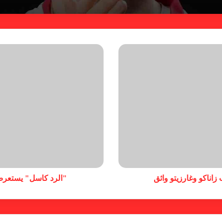
اناكو وغارزيتو واثق
"الرد كاسل" يستعرض 