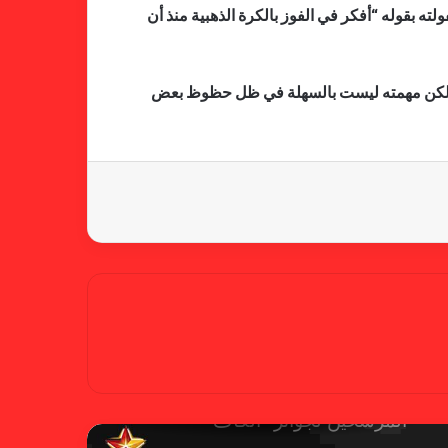
ن ترشيحه ضمن قائمة تضم 30 نجما، مشيرا إلى أنها حلم طفولته بقوله “أفكر في الفوز بالكرة الذهبية منذ أن
خلال جولة ميدانية للاطلاع على
جاهزية منشآت دورة الألعاب للأندية
ضي، لكن مهمته ليست بالسهلة في ظل حظوظ بعض
العربية للسيدات 2026 الشيخة حياة
آل خليفة: الشارقة تقدم نموذجاً عربياً
متقدماً في تنظيم الرياضة النسائية
أزمة نفسية وراء غياب مبابي عن
منتخب فرنسا
بسبب تصريحات مهينة.. إيقاف حكم
في الدوري الإنجليزي
حضور عربي قوي في قائمة
المرشحين لجوائز “الكاف”