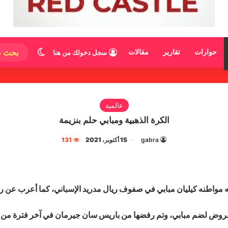
الوضع المظ
حوارات
تقارير
مقالات
سجل دخولك من هنا
عالمية
الكرة الذهبية ومبابي حلم بنزيمة
gabra
15 أكتوبر، 2021
131
يه مواطنه كيليان مبابي في صفوف ريال مدريد الإسباني، كما أعرب عن رغبت
ت تقارير إعلامية قد ذكرت أن ريال مدريد قدم 3 عروض لضم مبابي، وتم رفضها من باريس سان جيرمان