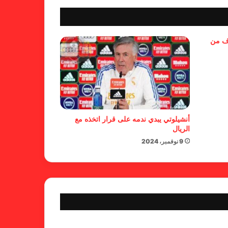
بسبب تصريحات مهينة.. إيقاف حكم
وف من
في الدوري الإنجليزي
حضور عربي قوي في قائمة
المرشحين لجوائز “الكاف”
أنشيلوتي يبدي ندمه على قرار اتخذه مع
الريال
9 نوفمبر، 2024
العنابي تعرض لهزيمة ثقيلة بسيناريو
نادر
إلغاء مباراة الدنمارك وأوكرانيا بعد
سقوط كريستيان إريكسن