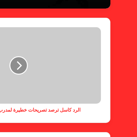
الرد كاسل ترصد تصريحات خطيرة لمدرب ز