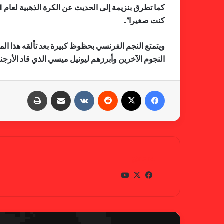
كنت صغيرا”.
ويتمتع النجم الفرنسي بحظوظ كبيرة بعد تألقه هذا 
النجوم الآخرين وأبرزهم ليونيل ميسي الذي قاد الأرجنت
فيسبوك
X
‏Reddit
‏VKontakte
مشاركة عبر البريد
طباعة
gabra
في
X
يوتي
سب
وب
وك