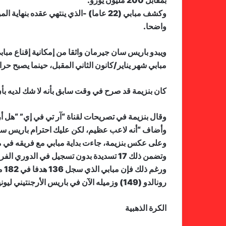
بمقابل 200 مليون يورو.
وكشف مبابي (22 عاما) -الذي ينتهي عق
واضحا.
ويبدو باريس سان جيرمان واثقا من إمكانية إقناع مباب
مبابي شهر يناير/كانون الثاني المقبل، حينما يصبح حرا
كان بنزيمة قد صرح في وقت سابق بأنه لا شك لديه بأن
وقال بنزيمة في تصريحات لقناة “آر تي في إي” “هل أر
وأضاف “أنه لاعب عظيم، لكن عليك احترام باريس سا
وعلى عكس بنزيمة، جاءت بداية مبابي مع فريقه في موسم 2021-2022 مخيبة للآمال، بتسجيله 4 أهداف فقط في 11 مباراة مع بار
وتضمن ذلك 17 تسديدة بدون تسجيل في الدوري الفرنسي، منذ أن هز شباك كليرمون في 11 سبتمبر/أيلول الماضي.
رونالدو (149) وزميله الآن في باريس الأرجنتيني ليونيل ميسي (163) وروبرت ليفاندوفسكي (191)، خلال تلك الفترة من بين لاعبي البطولات الخمس الكبرى في أوروبا.
الكرة الذهبية