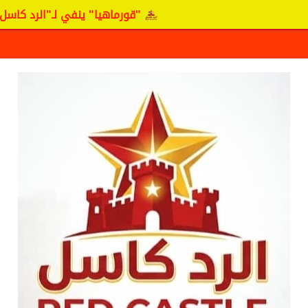
"قورماهيا" ينفي لـ"الرد كاسل" وجود 
ف حقيقة مفاوضات نجم المريخ