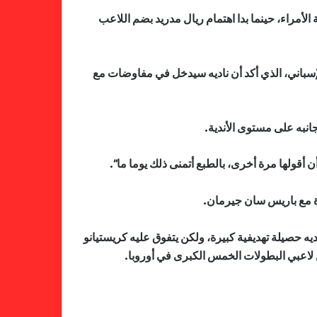
ة الأمراء، حينما بدا اهتمام ريال مدريد بضم اللاعب
الإسباني، الذي أكد أن ناديه سيدخل في مفاوضات مع
انبه على مستوى الأندية.
أقولها مرة أخرى، بالطبع أتمنى ذلك يوما ما”.
ك فإن مبابي الذي سجل 136 هدفا في 182 مباراة، منذ انضمامه إلى باريس سان جيرمان في أغسطس عام 2017، لديه حصيلة تهديفية كبيرة، ولكن يتفوق عليه كريستيانو
فالنسيا يصعق برشلونة بثلاثية مثيرة
في ختام الليجا