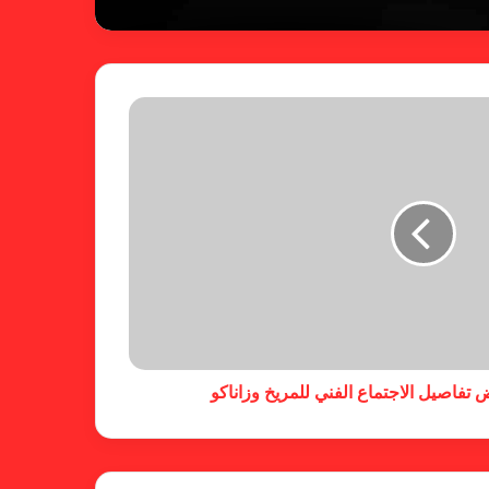
ريال مدريد يمطر شباك بيلباو برباعية
ومبابي يخطف الأضواء
فالنسيا يصعق برشلونة بثلاثية مثيرة
في ختام الليجا
خلال جولة ميدانية للاطلاع على
جاهزية منشآت دورة الألعاب للأندية
العربية للسيدات 2026 الشيخة حياة
تفاصيل الاجتماع الفني للمريخ وزاناكو
آل خليفة: الشارقة تقدم نموذجاً عربياً
متقدماً في تنظيم الرياضة النسائية
أزمة نفسية وراء غياب مبابي عن
منتخب فرنسا