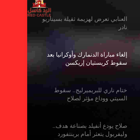
العنابي تعرض لهزيمة ثقيلة بسيناريو
نادر
إلغاء مباراة الدنمارك وأوكرانيا بعد
سقوط كريستيان إريكسن
ختام ناري للبريميرليج.. سقوط
السيتي ووداع مؤثر لصلاح
صلاح يودع أنفيلد بصناعة هدف..
وليفربول يتعثر أمام برينتفورد