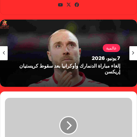
في
X
يوتي
سب
وب
وك
عالمية
7 يونيو، 2026
إلغاء مباراة الدنمارك وأوكرانيا بعد سقوط كريستيان
إريكسن