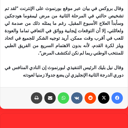
وقال بروكس في بيان عبر موقع بورنموث على الإنترنت “لقد تم
تشخيص حالتي في المرحلة الثانية من مرض ليمفوما هودجكين
وسأبدأ العلاج الأسبوع المقبل. رغم ما يمثله ذلك من صدمة لي
ولعائلتي، إلا أن التوقعات إيجابية وواثق في التعافي تماما والعودة
للعب في أقرب وقت ممكن. أريد توجيه الشكر للجميع في اتحاد
ويلز لكرة القدم، لأنه بدون الاهتمام السريع من الفريق الطبي
للمنتخب الوطني ربما لم نكن لنكتشف المرض”.
وقال نيل بليك الرئيس التنفيذي لبورنموث إن النادي المنافس في
دوري الدرجة الثانية الإنجليزي لن يضع جدولا زمنيا لعودته
فيسبوك
X
‏Reddit
‏VKontakte
واتساب
مشاركة عبر البريد
طباعة
gabra