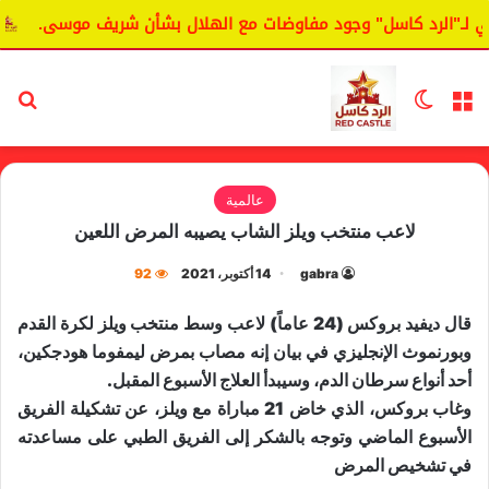
لـ"الرد كاسل" وجود مفاوضات مع الهلال بشأن شريف موسى.
ال
القائمة
الوضع المظلم
بح
عالمية
لاعب منتخب ويلز الشاب يصيبه المرض اللعين
gabra
14 أكتوبر، 2021
92
قال ديفيد بروكس (24 عاماً) لاعب وسط منتخب ويلز لكرة القدم
وبورنموث الإنجليزي في بيان إنه مصاب بمرض ليمفوما هودجكين،
أحد أنواع سرطان الدم، وسيبدأ العلاج الأسبوع المقبل.
وغاب بروكس، الذي خاض 21 مباراة مع ويلز، عن تشكيلة الفريق
الأسبوع الماضي وتوجه بالشكر إلى الفريق الطبي على مساعدته
في تشخيص المرض