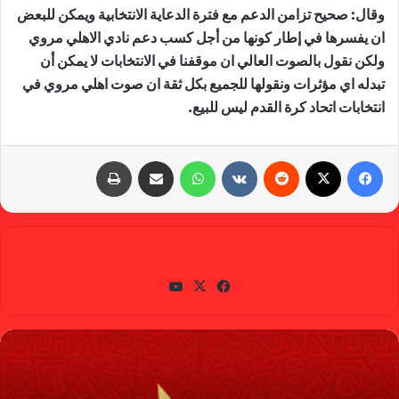
وقال: صحيح تزامن الدعم مع فترة الدعاية الانتخابية ويمكن للبعض
ان يفسرها في إطار كونها من أجل كسب دعم نادي الاهلي مروي
ولكن نقول بالصوت العالي ان موقفنا في الانتخابات لا يمكن أن
تبدله اي مؤثرات ونقولها للجميع بكل ثقة ان صوت اهلي مروي في
انتخابات اتحاد كرة القدم ليس للبيع.
فيسبوك
X
‏Reddit
‏VKontakte
واتساب
مشاركة عبر البريد
طباعة
gabra
في
X
يوتي
سب
وب
وك