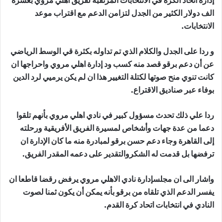
إدارة اتحاد الكرة في الانتخابات المرتقبة لفريق اهلي مروي بعشرة
الف دولار الكثير من الجدل لتزامن الدعم مع اقتراب موعد
الانتخابات.
و ردا على الجدل والكلام الذي تم تداوله بكثرة قي الوسط الرياضي
عن أن دعم برقو قصد منه كسب ود إدارة اهلي مروي واحراجها ان
كانت تنوي منح صوتها لكتلة التغيير هذا ان لم يكن يرميي لرد الدين
بوفاء عبر صناديق الاقتراع.
ردا علي ذلك تحدث مسؤول كبير في نادي اهلي مروي بأنهم تلقوا
دعما من عدة جهات وأشخاص لمسيرة الفريق الأفريقية ورحلته
إلى القاهرة وجاء دعم حسن برقو لمبادرة منه ما كان الإدارة ان
ترفضها بل قدمت له الشكروالتقدير على دعمه المقدر الفريق.
واشار الى ان مجلسإدارة نادي الاهلي مروي يرفض رقضا قاطعا ان
يفسر الدعم الذي تلقاه من برقو بأنه يمكن أن يكون ثمنا لصوت
النادي في انتخابات اتحاد كرة القدم.