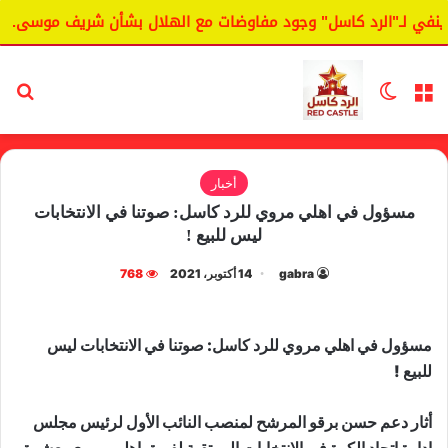
ي لـ"الرد كاسل" وجود مفاوضات مع الهلال بشأن شريف موسى.
القائمة
الوضع المظلم
بح
أخبار
مسؤول في اهلي مروي للرد كاسل: صوتنا في الانتخابات
ليس للبيع !
gabra
14 أكتوبر، 2021
768
مسؤول في اهلي مروي للرد كاسل: صوتنا في الانتخابات ليس
للبيع !
أثار دعم حسن برقو المرشح لمنصب النائب الأول لرئيس مجلس