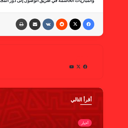
والمباريات الحاسمة في طريق الوصول إلى دور المجمو
فيسبوك
X
‏Reddit
‏VKontakte
مشاركة عبر البريد
طباعة
gabra
في
X
يوتي
سب
وب
وك
أقرأ التالي
أخبار