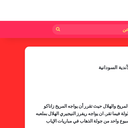
لم
بحث
عن
لجنة المسابقات تفاجئ الإتحاد بشأن
الهبوط والصعود
ال أفريقيا وتحديدا لممثلي السودان المريخ والهلال حيث تقرر أن يواجه المريخ زاناكو
خطوة مريخية جديدة بشأن الشكوى
فيما تقر. ان يواجه ريفرز النيجيري الهلال بملعبه
ضد الهلال
بوع واحد من جولة الذهاب في مباريات الإياب