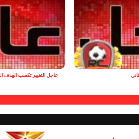
اني
عاجل التغيير تكسب الهدف ال