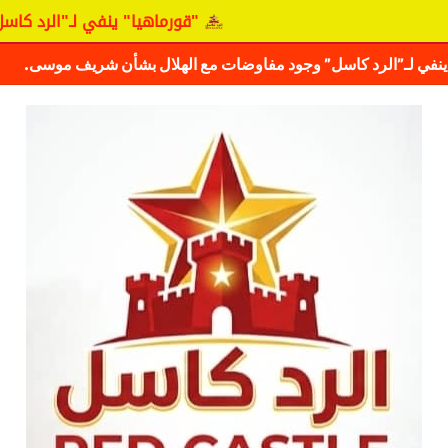
"قورماهيا" ينفي لـ"الرد كاسل" وجود م
ف حقيقة مفاوضات نجم المريخ