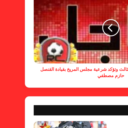
لجنة المسابقات تفاجئ الإتحاد بشأن
الهبوط والصعود
خطوة مريخية جديدة بشأن الشكوى
ضد الهلال
ثالث وتؤكد شرعية مجلس المريخ بقيادة القنصل
حازم مصطفي
كاميرا خفية.. الهلال يخدع أنصاره
بمذكرة تفاهم
شكوى الهلال.. خطوة مريخية وغضب
على الأمين العام والمسابقات