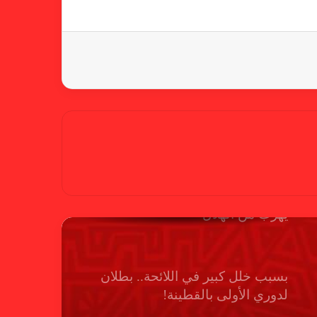
كاميرا خفية.. الهلال يخدع أنصاره
بمذكرة تفاهم
شكوى الهلال.. خطوة مريخية وغضب
على الأمين العام والمسابقات
بسبب “الصفر الدولي” .. ريجيكامب
يهرب من الهلال
بسبب خلل كبير في اللائحة.. بطلان
لدوري الأولى بالقطينة!