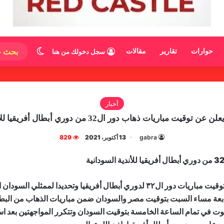
الوضع المظ
حوارات
تقارير
مقالات
سجل دخولك من هنا
أخبار
ت مباريات ذهاب دور ال32 من دوري أبطال أفريقيا للأندية السودانية
gabra
13 أكتوبر، 2021
829
أعلن الاتحاد الأفريقي لكرة القدم كاف رسميا موعذ وتوقيت مباريات دور ال٣٢ لدوري أبط
بعة مساء السبت بتوقيت مصر والسودان ضمن مباريات الذهاب من البطولة 
وت في تمام الساعة الخامسة بتوقيت السودان وتتكرر المواجهتين بعد اس