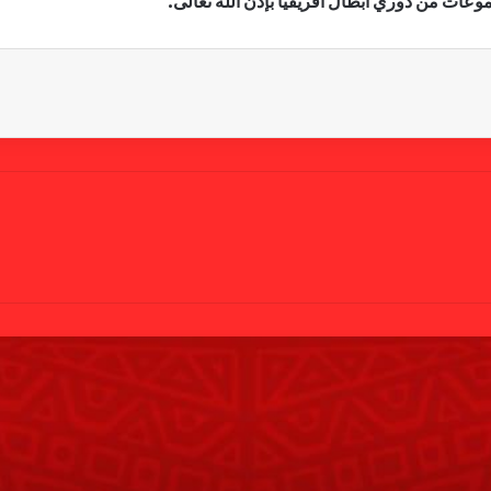
عات من دوري أبطال أفريقيا بإذن الله تعالى.