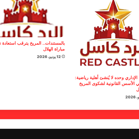
بالمستندات.. المريخ يترقب استعادة 
مباراة الهلال
12 يونيو، 2026
الإداري وحده لا يُنشئ أهلية رياضية:
 الأسس القانونية لشكوى المريخ
ل