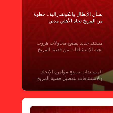
بشأن الأبطال والكونفدرالية.. خطوة
من المريخ تجاه الأهلي مدني
مستند جديد يفضح محاولات هروب
لجنة الإستئنافات من قضية المريخ
المستندات تفضح مؤامرة الإتحاد
والاستئنافات لتعطيل قضية المريخ
شكوى الهلال.. الإستئناف تهرب من
حسم قضية المريخ وتنتظر الإتحاد