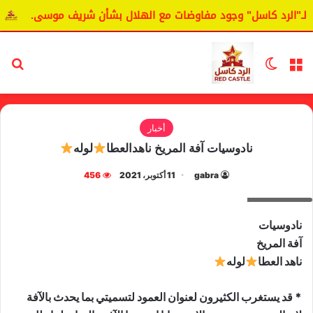
"الرد كاسل" وجود مفاوضات مع الهلال بشأن شريف موسى.
اليا
القائمة
الوضع المظلم
بح
أخبار
نادوسيات آفة المريخ ناهدالعطا
لوله
gabra
11 أكتوبر، 2021
456
ناهد العطا
نادوسيات
آفة المريخ
ناهد العطا
لوله
* قد يستغرب الكثيرون لعنوان العمود لتسميتي بما يحدث بالآفة