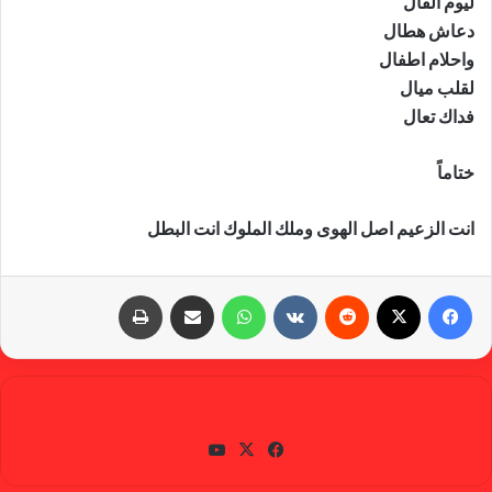
ليوم الفال
دعاش هطال
واحلام اطفال
لقلب ميال
فداك تعال
ختاماً
انت الزعيم اصل الهوى وملك الملوك انت البطل
فيسبوك
X
‏Reddit
‏VKontakte
واتساب
مشاركة عبر البريد
طباعة
gabra
في
X
يوتي
سب
وب