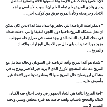
لان الجميع يتحدث عن الازمة وانا اسميتها الآفة والمتابع لما ظل
يجري بنادي المريخ يعلم تمام العلم ان السبب الاساسي بها هو
الاتحاد وخرمجته وكأن المريخ فريق من كوكب اخر……
* ديمقراطية الرياضة التي يجاهر بها شداد منذ ابد الابدين كان يمكن
ان تحل مشكلة المريخ داخليا دون اللجوء للفيفا والتي ادخلت شداد
في محك الطرف الثالث الذي وجد نفسه في صراع حله سيجلب
مزيد من التعقيدات باي حال من الاحوال للوزارات والاتحاد
والمريخ….
* شداد هو آفة المريخ وآفة الرياضة في السودان وتخاله يتعامل مع
المريخ معاملة المشجع الازرق الذي لا يريد خير للاحمر ويزج به في
مشاكل لن ينصلح حال المريخ منها الا بمغادرة ديناصور الاتحاد غير
مأسوف عليه ……
*آفة المريخ الثانية هي ابتعاد الجمهور في وقت احتاج فيه الكيان
لابنائه والتحجج باسباب واهية خاصة بعد فترة مجلس ونسي ولجنة
التسيير 2 …..