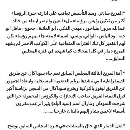
*المريخ سادتي ومنذ التأسيس تعاقب علي ادارته خيرة الرؤساء
أكثر من ثلاثين رئيس ، رؤساء ملء العين والبصر ابتداء من خالد
عبدالله مرورا بشاخور ، مهدي الفكي ، ابو العائلة ، حجوج ، ماهل ابو
جنة ، ود الياس ، الوالي، ونسي، اسماء لامعة جاء بينهم رؤساء نكن
لهم التقدير كل تلك الفترات المتعاقبة على الكوكب الاحمر لم يشهد
المريخ دمار في كل المجالات كما شهده في فترة المجلس
السابق…..
* آفة المريخ الثالثة المجلس السابق نعم جاء سوداكال عن طريق
الديمقراطية التي ننشدها برغم العضوية المستجلبة وابتعاد الجمهور
عن الفريق ليفوز بالتزكية ويخرج سوداكال من السجن لرئاسة أكبر
فرق القمة، الفريق صاحب الإنجازات والكوؤس المحمولة جوا التي
شرفت السودان ومازال اسم (سيد البلد) يثير الرعب مقرون
بأسماء لاعبين يشار إليهم بالبنان خارجيا……..
*لعل الدمار الذي حاق بالمنشات في فترة المجلس السابق توضح