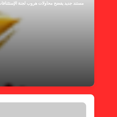
مستند جديد يفضح محاولات هروب لجنة الإستئنافا