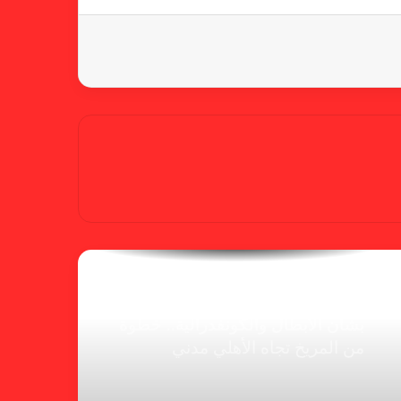
شكوى الهلال.. خطوة مريخية وغضب
على الأمين العام والمسابقات
بسبب “الصفر الدولي” .. ريجيكامب
يهرب من الهلال
الفنلندي يفضح لجان الإتحاد.. يدعم
شكوى المريخ ويهدد الهلال
بشأن الأبطال والكونفدرالية.. خطوة
من المريخ تجاه الأهلي مدني