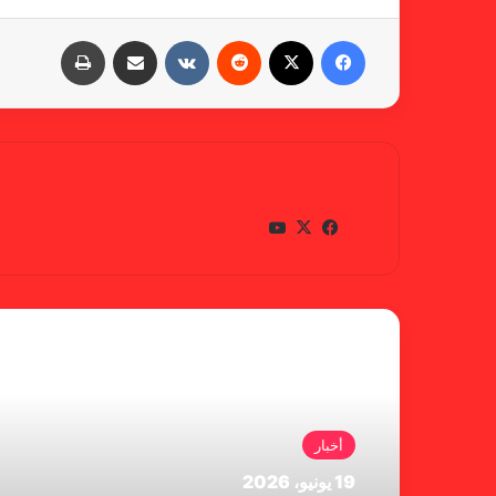
فيسبوك
X
‏Reddit
‏VKontakte
مشاركة عبر البريد
طباعة
gabra
في
X
يوتي
سب
وب
وك
أقرأ التالي
أخبار
19 يونيو، 2026