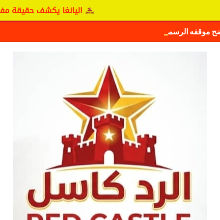
اليانغا يكشف حقيقة مفاوضات نجم 
ضح موقفه الرسمي بشأن سيكافا.