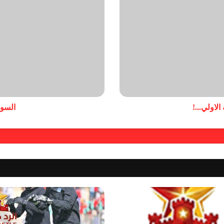
لاولي...!
السوي