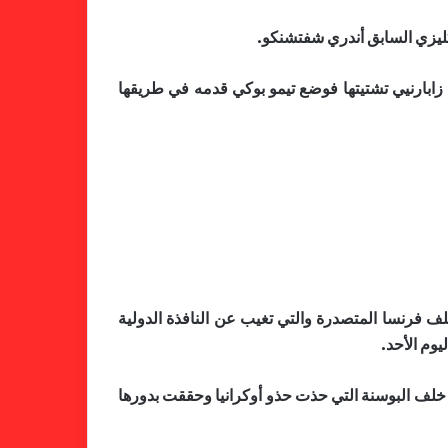
ا زابارنيي تشتيتها فوضع تيمو بوكي قدمه في طريقها
خطوة مريخية جديدة بشأن الشكوى
ضد الهلال
لف فرنسا المتصدرة والتي تغيب عن النافذة الدولية
يوم الأحد.
كاميرا خفية.. الهلال يخدع أنصاره
بمذكرة تفاهم
ة خلف البوسنة التي حذت حذو أوكرانيا وحققت بدورها