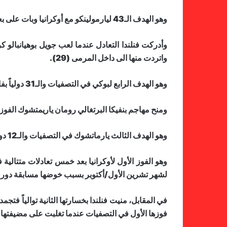
وهو الهدف الـ43 ليارمولينكو مع أوكرانيا وبات على بعد خمسة أهداف عن الهداف التاريخي نجم ميلان الإيطالي وتشيلسي الإنكليزي السابق أندري شفتشنكو.
وأدركت فنلندا التعادل عندما لعب جويل بوهيانبالو ك
واتردت منها الى داخل المرمى (29).
وهو الهدف الرابع لبوكي في التصفيات والـ31 دولياً بفارق هدف واحد خلف الهداف التاريخي لفنلندا ياري ليتمانن.
ومنح مهاجم بنفيكا البرتغالي رومان ياريمتشوك الفوز لا
وهو الهدف الثالث يارماتشوك في التصفيات والـ12 دولياً.
وهو الفوز الأول لأوكرانيا بعد خمس تعادلات متتالي
لشهر تشرين الأول/أكتوبر بسبب خوضها مسابقة دوري الأم
في المقابل، منيت فنلندا بخسارتها الثانية توالياً 
فوزها الأول في التصفيات عندما تغلبت على مضيفتها كازاخستان 2