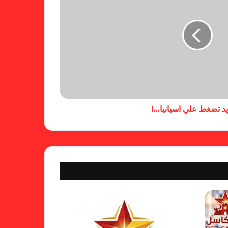
خطوة مريخية جديدة بشأن الشكوى
ضد الهلال
كاميرا خفية.. الهلال يخدع أنصاره
بمذكرة تفاهم
د تضغط علي اسبانيا...!
شكوى الهلال.. خطوة مريخية وغضب
على الأمين العام والمسابقات
بسبب “الصفر الدولي” .. ريجيكامب
يهرب من الهلال