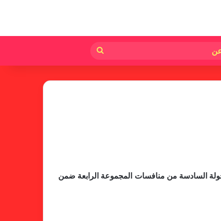
لم
بحث
عن
ى مضيفه الفنلندي 2-1 امس السبت في هلسنكي في الجولة السادسة من منافسات المجموعة الرابعة ضمن