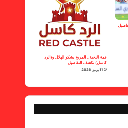
الفنلندي يفضح لجان الإتحاد.. يدعم
شكوى المريخ ويهدد الهلال
فاصيل
بشأن الأبطال والكونفدرالية.. خطوة
من المريخ تجاه الأهلي مدني
قمة النخبة.. المريخ يشكو الهلال و(الرد
كاسل) تكشف التفاصيل
11 يونيو، 2026
مستند جديد يفضح محاولات هروب
لجنة الإستئنافات من قضية المريخ
المستندات تفضح مؤامرة الإتحاد
والاستئنافات لتعطيل قضية المريخ