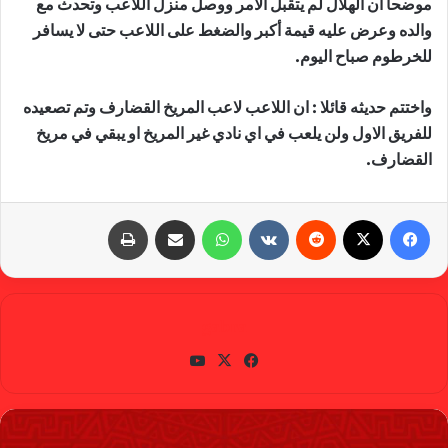
موضحا ان الهلال لم يتقبل الأمر ووصل منزل اللاعب وتحدث مع
والده وعرض عليه قيمة أكبر والضغط على اللاعب حتى لا يسافر
للخرطوم صباح اليوم.
واختتم حديثه قائلا : ان اللاعب لاعب المريخ القضارف وتم تصعيده
للفريق الاول ولن يلعب في اي نادي غير المريخ او يبقي في مريخ
القضارف.
فيسبوك
X
‏Reddit
‏VKontakte
واتساب
مشاركة عبر البريد
طباعة
gabra
في
X
يوتي
سب
وب
وك