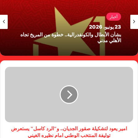
أخبار
23 يونيو، 2026
بشأن الأبطال والكونفدرالية.. خطوة من المريخ تجاه
الأهلي مدني
امير يعود لتشكيلة صقور الجديان.. و"الرد كاسل" يستعرض
توليفة المنتخب الوطني امام نظيره الغيني