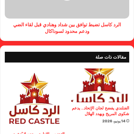
الرد كاسل تضبط توافق بين شداد وهنادي قبل لقاء الضي
ودعم محدود لسوداكال
مقالات ذات صلة
الفنلندي يفضح لجان الإتحاد.. يدعم
شكوى المريخ ويهدد الهلال
14 يونيو، 2026