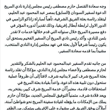
وجه سعادة القنصل حازم مصطفى رئيس مجلس إدارة نادي المريخ
الدعوة لسفير السودان (السابق) بمصر عبد المحمود عبد الحليم،
ليتقلد رئاسة بعثة الفريق الشرفية، تأهباً لمباراة زاناكو الزامبي في
الدور الاول لرابطة أبطال إفريقيا، وذلك تقديراً لدوره المؤثر في
دفع مسيرة المريخ خلال سنواته التي قدم خلالها خدمات لا تقدر
بثمن للنادي، وأكد رئيس نادي المريخ أن السفير الفخيم يستحق أن
يكون رئيساً شرفياً لأول بعثة في عهد مجلس إدارة النادي المنتخب،
مشيداً بما قدمه سعادة السفير.
من جانبه تقدم السفير عبدالمحمود عبد الحليم بالشكر والتقدير
لحازم مصطفى ولأعضاء مجلس إدارة النادي، مؤكدًا أن تقلد رئاسة
بعثة المريخ شرف كبير لا يدانيه شرف، لافتاً إلى أن ظروفاً عملية
ستحول دون تلبية هذه الدعوة، واعداً بقيادة بعثة المريخ في
استحقاقات قادمة، معتبراً أن خدمة المريخ شرف كبير، يفتخر به،
ويعد قلادة شرف، متمنياً التوفيق للمجلس الجديد، مؤكدًا أن حازم
يملك من الإمكانات ما يؤهله لقيادة سفينة المريخ نحو شواطئ آمنة،
آملاً أن يوفق الفريق في مشواره على الإفريقي ويتمكن من الظفر