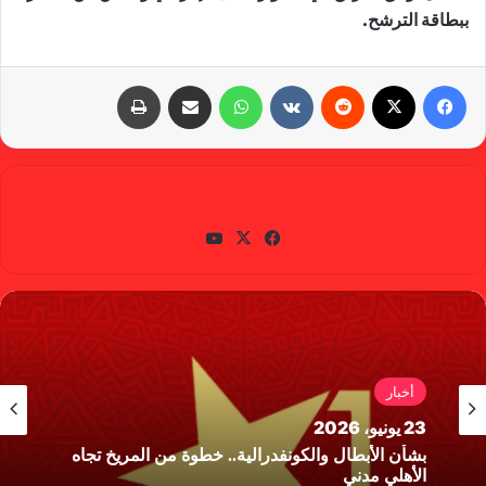
ببطاقة الترشح.
فيسبوك
X
‏Reddit
‏VKontakte
واتساب
مشاركة عبر البريد
طباعة
gabra
في
X
يوتي
سب
وب
وك
أخبار
23 يونيو، 2026
بشأن الأبطال والكونفدرالية.. خطوة من المريخ تجاه
الأهلي مدني