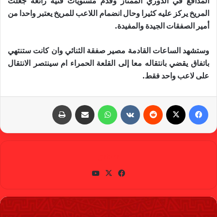
المدافع في الدوري الممتاز وقدم مستويات فنية رائعة جعلت
المريخ يركز عليه كثيرا وحال انضمام اللاعب للمريخ يعتبر واحدا من
أمير الصفقات الجيدة والمفيدة.
وستشهد الساعات القادمة مصير صفقة الثنائي وان كانت ستنتهي
باتفاق يقضي بانتقاله معا إلى القلعة الحمراء ام سينتصر الانتقال
على لاعب واحد فقط.
فيسبوك
X
‏Reddit
‏VKontakte
واتساب
مشاركة عبر البريد
طباعة
gabra
في
X
يوتي
سب
وب
وك