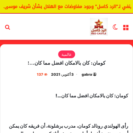
نفي لـ"الرد كاسل" وجود مفاوضات مع الهلال بشأن شريف موسى.
القائمة
الوضع المظلم
بح
عالمية
كومان: كان بالامكان افضل مما كان…!
gabra
3 أكتوبر، 2021
137
كومان: كان بالامكان افضل مما كان…!
‏رأى الهولندي رونالد كومان، مدرب برشلونة، أن فريقه كان يمكن