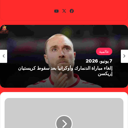
gabra
في
X
يوتي
سب
وب
وك
عالمية
7 يونيو، 2026
إلغاء مباراة الدنمارك وأوكرانيا بعد سقوط كريستيان
إريكسن