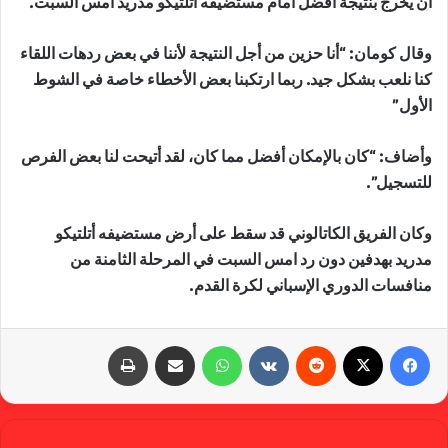
أن يخرج بنتيجة أفضل أمام مستضيفه أتلتيكو مدريد امس السبت.‬
وقال كومان: “أنا حزين من أجل النتيجة لأننا في بعض ردهات اللقاء
كنا نلعب بشكل جيد. ربما ارتكبنا بعض الأخطاء خاصة في الشوط
الأول”
وأضاف: “كان بالإمكان أفضل مما كان، لقد أتيحت لنا بعض الفرص
للتسجيل”.
وكان الفريق الكاتالوني قد سقط على أرض مستضيفه أتلتيكو
مدريد بهدفين دون رد امس السبت في المرحلة الثامنة من
منافسات الدوري الإسباني لكرة القدم.
فيسبوك
X
‏Reddit
‏VKontakte
واتساب
مشاركة عبر البريد
طباعة