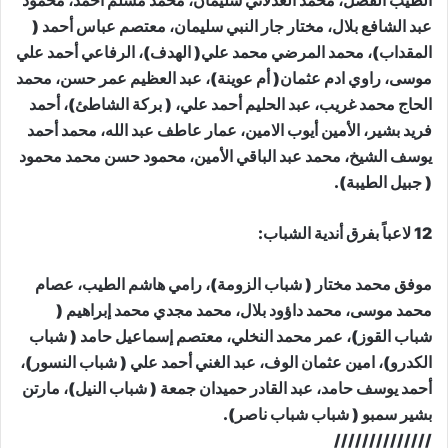
الطيب الفضل، محمد العدلاني سليمان، محمد مسلم أحمد، محمود
عبد الشافع بلال، مختار جار النبي سليمان، معتصم عباس أحمد (
المقداب)، محمد المرضي محمد علي( الهدف)، الرفاعي أحمد علي
موسى، راوي ادم عثمان( أم عوينة)، عبد العظيم عمر حسن، محمد
الحاج محمد غريب، عبد الحليم أحمد علي، ( بركة الشاطئ)، أحمد
فريد بشير، الأمين أيوب الامين، عمار عاطف عبد الله، محمد أحمد
يوسف الشيخ، محمد عبد الباقي الأمين، محمود حسن محمد محمود
( جبيل الطيبة).
12 لاعباً بفرق أندية الشباب:
موفق محمد مختار ( شباب الزومة)، رامي هاشم الطيب، عصام
محمد موسى، محمد داؤود بلال، محمد مجدي محمد إبراهيم (
شباب القوز)، عمر محمد النخلي، معتصم إسماعيل حامد ( شباب
الكدرو)، امين عثمان الوف، عبد الغني أحمد علي ( شباب النسور)،
أحمد يوسف حامد، عبد القادر حميدان جمعة ( شباب النيل)، مارتن
بشير سمبو ( شباب شباب ناصر).
//////////////