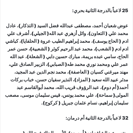
25 لاعباً بالدرجة الثانية بحري:
عوض شعبان أحمد، مصطفى عبدالله فضل السيد ( التذكار)، عادل
محمد علي ( التعاون)، وائل أزهري عبد الله( الجيلي)، أشرف علي
ادم ( الحاج يوسف)، محمد إبراهيم الطيب عروة ( الحلفايا)، كباشي
ادم ادم ( الشعب)، محمد عبد الرحيم كوثر ( الشعبية)، حسن عمر
الحاج، سامي عبده بريمة، مبارك حسين دابي ( الشعلة)، عبد الله
عمر علي ومحمد نوري محمد طه( الصبابي)، الزبير الصادق علي،
مهند ميرغني كسيان ( العاصفة)، محمد نجم الدين عبد المجيد،
مدثر عبيد الله سعيد ( المزاد)، النذير سفيان حسن، خباب بركات
أحمد( أم دوم)، عبد الرؤوف قريب الله، محمد أبوالقاسم عبد
المولى( سماحة)، علي محمد يونس، قيس سليمان موسى، مصعب
سليمان إبراهيم، نسام عثمان جبريل ( كركوج).
32 لاعباً بالدرجة الثانية أم درمان: