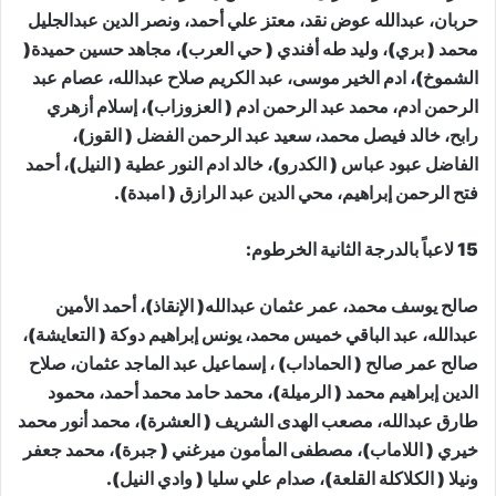
حربان، عبدالله عوض نقد، معتز علي أحمد، ونصر الدين عبدالجليل
محمد ( بري)، وليد طه أفندي ( حي العرب)، مجاهد حسين حميدة(
الشموخ)، ادم الخير موسى، عبد الكريم صلاح عبدالله، عصام عبد
الرحمن ادم، محمد عبد الرحمن ادم ( العزوزاب)، إسلام أزهري
رابح، خالد فيصل محمد، سعيد عبد الرحمن الفضل ( القوز)،
الفاضل عبود عباس ( الكدرو)، خالد ادم النور عطية ( النيل)، أحمد
فتح الرحمن إبراهيم، محي الدين عبد الرازق ( امبدة).
15 لاعباً بالدرجة الثانية الخرطوم:
صالح يوسف محمد، عمر عثمان عبدالله( الإنقاذ)، أحمد الأمين
عبدالله، عبد الباقي خميس محمد، يونس إبراهيم دوكة ( التعايشة)،
صالح عمر صالح ( الحماداب) ، إسماعيل عبد الماجد عثمان، صلاح
الدين إبراهيم محمد ( الرميلة)، محمد حامد محمد أحمد، محمود
طارق عبدالله، مصعب الهدى الشريف ( العشرة)، محمد أنور محمد
خيري ( اللاماب)، مصطفى المأمون ميرغني ( جبرة)، محمد جعفر
ونيلا ( الكلاكلة القلعة)، صدام علي سليا ( وادي النيل).