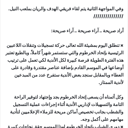
وفي المواجهة الثانية يتم لقاء فريقي الهدف والريان بملعب النيل.
///////////////
أراد صريحة .. آراء صريحة .. آراء صريحة:
× تنطلق اليوم بمشيئة الله تعالى حركة تسجيلات وتنقلات اللاعبين
الرئيسية بإتحاد الخرطوم والتي ستستمر شهراً كاملاً، وبالطبع تعتبر
هذه الفترة الطويلة فرصة كبيرة لكل الأندية لكي تعمل على ترتيب
أوضاعها في الموسم القادم بإضافة عناصر مقتدرة وقادرة على
العطاء وبالمقابل سنجد بعض الأندية ستفرخ عدد من المبدعين
لأندية الممتاز.
وكل أتمناه أن يسعى إتحاد الخرطوم بجد وإجتهاد لتوفير الراحة
التامة والتسهيلات لإداريي الأندية أثناء إجراءات عملية التسجيل
والشطب بجانب تخصيص أماكن مريحة للزملاء الإعلاميين لتأدية
مهامهم على أكمل وجه.
× دوري الشباب بإتحاد الخرطوم لهذا الموسم حقق نجاحات كبيرة