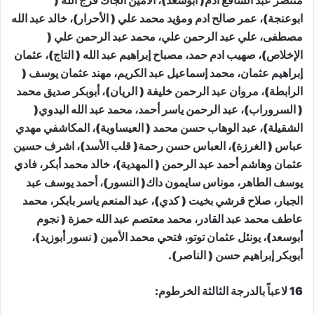
منتصر عبد الشافع ادم( أبوسعد)، الأمين الجاك فرج الله (
ابوعنجة)، عمر صالح ادم ومؤيد محمد علي ( الأحرار)، خالد عبد الله
مصطفى، علي عبد الرحمن علي، محمد عبد الرحمن علي (
الإخلاص)، صهيب ادم حمد، مصباح إبراهيم عبد الله ( التاج)، عثمان
إبراهيم عثمان، محمد إسماعيل عبد الكريم، مهند عثمان يوسف (
الرابطة)، مروان عبد الرحمن خليفة ( الريان)، أبوبكر صديق محمد
( السروراب)، عبد الرحمن ياسر أحمد، محمد عبد الله البدوي(
الشقيلة)، عبد الوهاب حسن محمد ( العيساوية)، المكاشفي مهدي
عباس ( الغرزة)، العباس حسن رحمة( قلب الأسد)، اشرف حسين
عثمان وهاشم أحمد عبد الرحمن ( المهدية)، خالد محمد أبكر، فادي
يوسف الطاهر، موناس سايمون داك( النسور)، أحمد يوسف عبد
الجبار، صلاح قرشي بخيت ( كدي)، عبد المنعم ياسر بابكر، محمد
عاطف محمد عبد القادر، محمد معتصم عبد الله حمزة ( نجوم
أبوسعد)، يونئل عثمان توتو، فتحي محمد الأمين ( نسور أبوزيد)،
أبوبكر إبراهيم حسن ( الناصر).
16 لاعباً بالدرجة الثالثة الخرطوم: