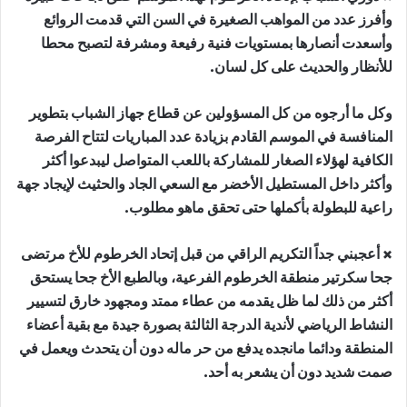
وأفرز عدد من المواهب الصغيرة في السن التي قدمت الروائع
وأسعدت أنصارها بمستويات فنية رفيعة ومشرفة لتصبح محطا
للأنظار والحديث على كل لسان.
وكل ما أرجوه من كل المسؤولين عن قطاع جهاز الشباب بتطوير
المنافسة في الموسم القادم بزيادة عدد المباريات لتتاح الفرصة
الكافية لهؤلاء الصغار للمشاركة باللعب المتواصل ليبدعوا أكثر
وأكثر داخل المستطيل الأخضر مع السعي الجاد والحثيث لإيجاد جهة
راعية للبطولة بأكملها حتى تحقق ماهو مطلوب.
× أعجبني جداً التكريم الراقي من قبل إتحاد الخرطوم للأخ مرتضى
جحا سكرتير منطقة الخرطوم الفرعية، وبالطبع الأخ جحا يستحق
أكثر من ذلك لما ظل يقدمه من عطاء ممتد ومجهود خارق لتسيير
النشاط الرياضي لأندية الدرجة الثالثة بصورة جيدة مع بقية أعضاء
المنطقة ودائما مانجده يدفع من حر ماله دون أن يتحدث ويعمل في
صمت شديد دون أن يشعر به أحد.