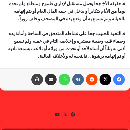
× حقيقة الأخ جحا يحمل مستقبل لإداري طموح ومتطلع ولم نجده
يوماً من الأيام يتكابر أو يدخل في جيبه المال العام أو يتم إتهامه
بالخيانة ولم نسمع به أن وضع يده في المصحف وحلف زوراً.
× التحية للحبيب جحا على نشاطه المتدفق في الساحة وأمانة يده
وصفاء قلبه وطيبة معشره و إخلاصه التام في عمله ولم تسمع
أذني به بتاتاً أن أساء لأحد أو تحدث من ورائه أو تلاعب بسمعة ناديه
أو تم إتهامه برشوة .. فالتحيه له ولأخلاقه العالية.
فيسبوك
X
‏Reddit
‏VKontakte
واتساب
مشاركة عبر البريد
طباعة
gabra
في
X
يوتي
سب
وب
وك