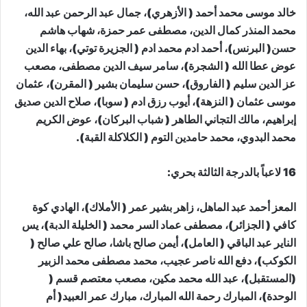
خالد موسى محمد أحمد ( الأزهري)، جمال عبد الرحمن عبد الله،
محمد المنذر كمال الدين، مصطفى عمر حمزة، شهاب هاشم
حسن( البرنس)، أحمد ادم محمد ادم ( الجزيرة توتي)، بهاء الدين
عوض عطا الله ( الشجرة)، سامر سيف الدين مصطفى، مصعب
عز الدين سليم ( الفاروق)، حسن سليمان بشير ( المقرن)، عثمان
موسى عثمان ( النزهة)، أيوب رزق ادم ( سوبا)، صلاح الدين صديق
إبراهيم، مالك التجاني الطاهر ( شباب البركان)، عوض الكريم
محمد البدوي، محمد حامدين التوم ( الكلاكلة القبة).
16 لاعباً بالدرجة الثالثة بحري:
المعز أحمد عبد الماهل، زاهر بشير عمر ( الأملاك)، الهادي كوة
كافي ( الجزائر)، مصطفى عماد السر محمد ( الخليلة الدبة)، يس
الناير عبد الباقي ( العامل)، أيمن صالح باشا، صالح علي صالح (
الكوكب)، دفع الله ناصر عجيب، محمد مصطفى محمد الزبير
(المستقبل)، عبد الله محمد مكين، مصعب معتصم قسم (
الوحدة)، المبارك رحمة الله المبارك، مبارك عمر العبيد( أم