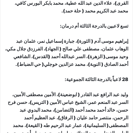
القرى)، علاء الدين عبد الله عطية، محمد بابكر البورس كافي،
محمد عبد الكريم محمد ( حلة حمد).
تسع لاعبين بالدرجة الثالثة أم درمان:
إبراهيم موسى آدم ( الثورة)، جبارة إسماعيل نمر، عثمان عبد
الوهاب عثمان، مصطفى علي صالح ( الجهاد)، الفرزدق جلال مكي،
وحيد موسى( الزهرة)، السر عبدالله أحمد (القدس)، الشافعي
أحمد الصادق ( النوبة)، محمد عزالدين خوجلي( حي الضباط).
28 لاعباً بالدرجة الثالثة الجموعية:
وليد عبد الرافع عبد القادر ( ابوضعينة)، الأمين مصطفى الأمين،
السر عبد المنعم عمر، الشيخ عباس الأمين ( التريس)، حسن فرح
حسن، خالد أحمد محمد أحمد (التضامن)، محمد البدوي عبد
الرحمن، منتصر حامد عليان ( الرفاق)، عبد العظيم أحمد
المصطفى( السليمانية)، عمار عبد الرحيم طه ( القيعة)، محمد