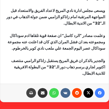
ويسعى مجلس ادارة نادي المريخ لاعداد الفريق والاستعداد قبل
المواجهة المرتقبة امام زاناكو الزامبي ضمن جولة الذهاب في دور
الـ”32″ من الاندية الابطال.
وعلمت مصادر “الرد كاسل” ان صفعة قوية تلقاها ادم سوداكال
ومجموعته بعد ان فشل المران الذي كان قد اعلنت عنه مجموعة
سوداكال عصر اليوم الجمعة علي ملعب نادي كوبر بالخرطوم.
والجدير بالذكر ان فريق المريخ يستقبل زاناكو الرامبي منتصف
اكتوبر لجاري برسم ذهاب دور الـ”32″ من البطولة الافريقية
للاندية الابطال.
فيسبوك
X
‏Reddit
‏VKontakte
واتساب
مشاركة عبر البريد
طباعة