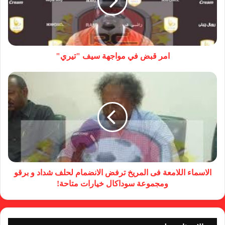
امر قبض في مواجهة سيف "تيري"
الاسماء اللامعة فى المريخ ترفض الانضمام لحلف شداد و برقو
ومجموعة سوداكال خيارات متاحة!