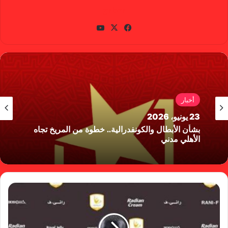
gabra
في
X
يوتي
سب
وب
وك
أخبار
23 يونيو، 2026
بشأن الأبطال والكونفدرالية.. خطوة من المريخ تجاه
الأهلي مدني