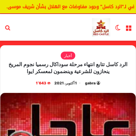
 لـ"الرد كاسل" وجود مفاوضات مع الهلال بشأن شريف موسى.
ا
القائمة
الوضع المظلم
بح
أخبار
الرد كاسل تتابع انتهاء مرحلة سوداكال رسميا نجوم المريخ
ينحازون للشرعية وينضمون لمعسكر ايوا
gabra
1 أكتوبر، 2021
1٬643