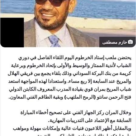
حازم مصطفى
يحتضن ملعب إستاد الخرطوم اليوم اللقاء الفاصل في دوري
الشباب لأندية الممتاز والوسيط والأولى بإتحاد الخرطوم وبرعاية
كريمة من بنك البركة السوداني وذلك بلقاء يجمع بين فريقي الهلال
والمريخ عند السابعة إلا ربع مساء. واستعدادا لهذه المواجهة استعد
شباب المريخ بمران قوي بقيادة المدرب المعروف الكابتن الدولي
فتح الرحمن سانتو (الرمح الملتهب) وبقية الطاقم الفني المعاون.
وخلال المران ركز الجهاز الفني على تصحيح أخطاء المباراة
السابقة مع الإعتماد على التدريبات المهارية.
وبالمقابل أظهر اللاعبون فنيات عالية وإمكانات مهولة ومواهب
طيبة ليؤكدوا بذلك إستعدادهم التام لكسب النتيجة.