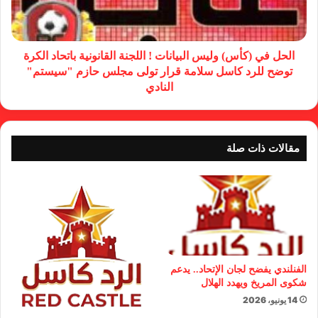
الحل في (كأس) وليس البيانات ! اللجنة القانونية باتحاد الكرة
توضح للرد كاسل سلامة قرار تولى مجلس حازم "سيستم"
النادي
مقالات ذات صلة
الفنلندي يفضح لجان الإتحاد.. يدعم
شكوى المريخ ويهدد الهلال
14 يونيو، 2026