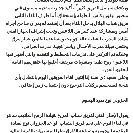
وبلاشك سيامل الفريق كثيراً لتأكيد جدارته بتقديم مستوى فني
متطور ليفوز بكأس البطولة بإستحقاق. أما طرف اللقاء الثاني
فريق شباب الهلال يدخل اللقاء بعد أن إستعد له بمران ساخن أجراه
أمس وبمشاركة عدد كبير من اللاعبين وتحت إشراف الجهاز الفني
بقيادة المدرب الشاب خالد جوليت ومساعده الكابتن عمار مرق
وفتحي قبيلة مدرب الأحمال وياسر كجيك مدرب الحراس.
وخلاله تم التركيز على تدريبات التخطيط والتنظيم والتي أظهر فيها
اللاعبون روح طيبة ومعنويات مرتفعة أعلنوا بها جاهزيتهم التامة
لتحقيق الفوز.
وعلي صعيد ذي صلة إذا إنتهى لقاء الفريقين اليوم بالتعادل بأي
نتيجة فسيحسم بركلات الترجيح دون إحتساب زمن إضافي.
الجزولي نوح يقود الهجوم
يعول الإطار الفني لفريق شباب المريخ بقيادة الرمح الملتهب سانتو
في لقاء اليوم علي نجم فريق الشباب الواعد الجزولي نوح لقيادة
المقدمة الهجومية وصناعة الفارق نظرا للمستويات الفنية العالية