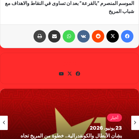
الموسم المنصرم “بالقرعة” بعد ان تساوى في النقاط والاهداف مع
شباب المريخ
فيسبوك
X
‏Reddit
‏VKontakte
واتساب
مشاركة عبر البريد
طباعة
gabra
في
X
يوتي
سب
وب
وك
أخبار
23 يونيو، 2026
بشأن الأبطال والكونفدرالية.. خطوة من المريخ تجاه