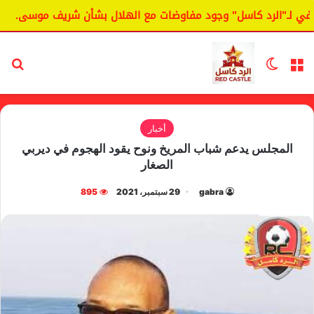
ـ"الرد كاسل" وجود مفاوضات مع الهلال بشأن شريف موسى.
الي
القائمة
الوضع المظلم
بح
أخبار
المجلس يدعم شباب المريخ ونوح يقود الهجوم في ديربي
الصغار
gabra
29 سبتمبر، 2021
895