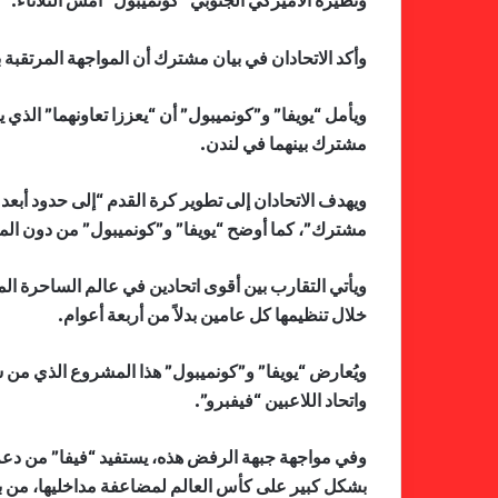
ونظيره الأميركي الجنوبي “كونميبول” امس الثلاثاء.‬
وأكد الاتحادان في بيان مشترك أن المواجهة المرتقبة ب
ويأمل “يويفا” و”كونميبول” أن “يعززا تعاونهما” الذي
مشترك بينهما في لندن.
ويهدف الاتحادان إلى تطوير كرة القدم “إلى حدود أبع
مشترك”، كما أوضح “يويفا” و”كونميبول” من دون الم
ويأتي التقارب بين أقوى اتحادين في عالم الساحرة ال
خلال تنظيمها كل عامين بدلاً من أربعة أعوام.
ويُعارض “يويفا” و”كونميبول” هذا المشروع الذي من ش
واتحاد اللاعبين “فيفبرو”.
وفي مواجهة جبهة الرفض هذه، يستفيد “فيفا” من دعم ا
بشكل كبير على كأس العالم لمضاعفة مداخليها، من بين 211 اتحادًا، أعلن الاتحاد العالمي رغبته في “الاستماع إلى آرائهم”، وذلك في اجتماع قمة افتراضي الخمي