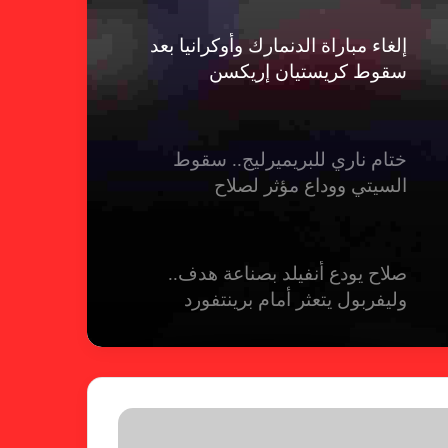
إلغاء مباراة الدنمارك وأوكرانيا بعد
سقوط كريستيان إريكسن
ختام ناري للبريميرليج.. سقوط
السيتي ووداع مؤثر لصلاح
صلاح يودع أنفيلد بصناعة هدف..
وليفربول يتعثر أمام برينتفورد
ريال مدريد يمطر شباك بيلباو برباعية
ومبابي يخطف الأضواء