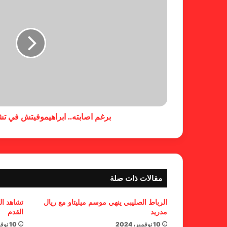
برغم اصابته.. ابراهيموفيتش في تشك
مقالات ذات صلة
الرباط الصليبي ينهي موسم ميليتاو مع ريال
تشاهد ال
مدريد
القدم
10 نوفمبر، 2024
10 نوفمبر، 2024