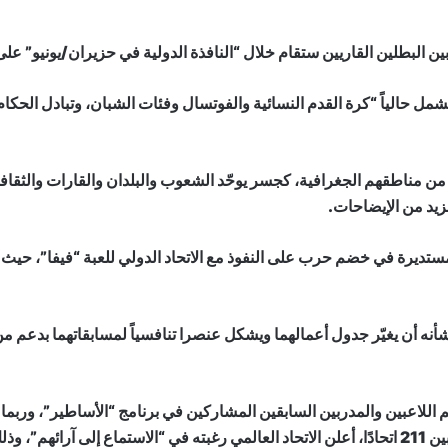
ين البطلين القاريين ستقام خلال “النافذة الدولية في حزيران/يونيو” على
 يشمل حالياً “كرة القدم النسائية والفوتسال وفئات الشبان، وتبادل الح
د من مناطقهم الجغرافية، كجسر يوحّد الشعوب والبلدان والقارات والثقا
زيد من الإيضاحات.
مستديرة في خضم حرب على النفوذ مع الاتحاد الدولي للعبة “فيفا”، حيث
أنه أن يغيّر جدول أعمالهما ويشكل عنصرا تنافسياً لمسابقاتهما بدعم 
للاعبين والمدربين السابقين المشاركين في برنامج “الأساطير”، وربما م
س المقبل.