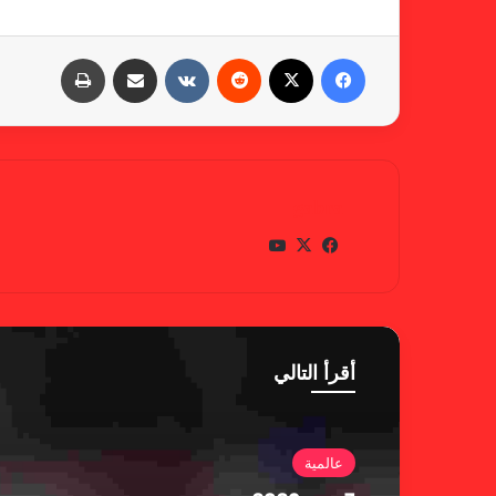
فيسبوك
X
‏Reddit
‏VKontakte
مشاركة عبر البريد
طباعة
gabra
في
X
يوتي
سب
وب
وك
أقرأ التالي
عالمية