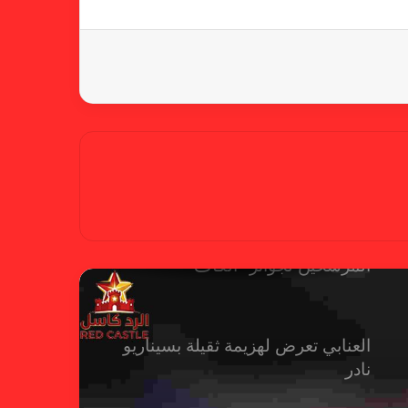
آل خليفة: الشارقة تقدم نموذجاً عربياً
متقدماً في تنظيم الرياضة النسائية
أزمة نفسية وراء غياب مبابي عن
منتخب فرنسا
بسبب تصريحات مهينة.. إيقاف حكم
في الدوري الإنجليزي
حضور عربي قوي في قائمة
المرشحين لجوائز “الكاف”
العنابي تعرض لهزيمة ثقيلة بسيناريو
نادر