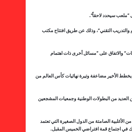
 “ملعب سيحدد لاحقاً”.
كام والتدريب التقني”، وذلك عن طريق افتتاح مكتب
فات” والاتفاق على “مسائل أخرى ذات اهتمام
فالنسيا يصعق برشلونة بثلاثية مثيرة
 يخطط الأخير مضاعفة وتيرة نهائيات كأس العالم من
في ختام الليجا
من العديد من البطولات الوطنية وجمعيات المشجعين
خلال جولة ميدانية للاطلاع على
جاهزية منشآت دورة الألعاب للأندية
ن الأغلبية الصامتة من الدول الصغيرة التي تعتمد
العربية للسيدات 2026 الشيخة حياة