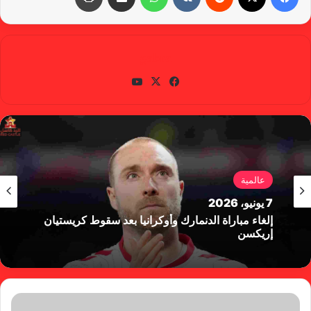
gabra
في
X
يوتي
سب
وب
وك
عالمية
7 يونيو، 2026
إلغاء مباراة الدنمارك وأوكرانيا بعد سقوط كريستيان
إريكسن