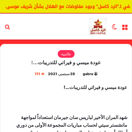
في لـ"الرد كاسل" وجود مفاوضات مع الهلال بشأن شريف موسى.
القائمة
الوضع المظلم
بح
عالمية
عودة ميسي و فيراتي للتدريبات…!
gabra
28 سبتمبر، 2021
111
عودة ميسي و فيراتي للتدريبات…!
‏شهد المران الأخير لباريس سان جيرمان استعداداً لمواجهة
مانشستر سيتي لحساب مباريات المجموعة الأولى من دوري