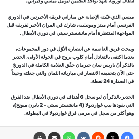
أبطال أوروبا، شهد تواجد النجمين ليونيل ميسي وفيراتي.‬
ميسي الذي غيّبته الإصابة عن مباراتي فريقه الأخيرتين في الدوري
الفرنسي أمام ميتز ومونبلييه، شارك في المران الأخير لفريقه قبل
المواجهة المنتظرة أمام مانشستر سيتي في دوري الأبطال.
ويبحث فريق العاصمة عن انتصاره الأوّل في دور المجموعات،
بعدما اكتفى بالتعادل أمام كلوب بروج في الجولة الأولى، الجدير
بالذكر أنّ باريس سان جيرمان حقّق العلامة الكاملة في الدوريّ
حتى الآن بتحقيقه الانتصار في مبارياته الثمان والتي جعلته وحيداً
في الصدارة 24 نقطة.
الجدير بالذكر أن ليو سجل 6 أهداف في دوري الأبطال ضد الفرق
التي يقودها بيب غوارديولا (4 مانشستر سيتي – 2 بايرن ميونخ)،
وهو أكثر من سجل في مرمى فرق غوارديولا في البطولة.
فيسبوك
X
‏Reddit
‏VKontakte
واتساب
مشاركة عبر البريد
طباعة