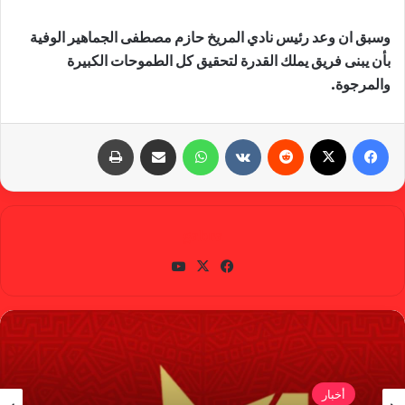
وسبق ان وعد رئيس نادي المريخ حازم مصطفى الجماهير الوفية
بأن يبنى فريق يملك القدرة لتحقيق كل الطموحات الكبيرة
والمرجوة.
فيسبوك
X
‏Reddit
‏VKontakte
واتساب
مشاركة عبر البريد
طباعة
gabra
في
X
يوتي
سب
وب
وك
أخبار