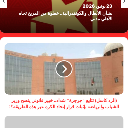
23 يونيو، 2026
بشأن الأبطال والكونفدرالية.. خطوة من المريخ تجاه
الأهلي مدني
(الرد كاسل) تتابع "جرجرة" شداد.. خبير قانوني ينصح وزير
الشباب والرياضة بإثبات قرار إتحاد الكرة عبر هذه الطريقة؟!