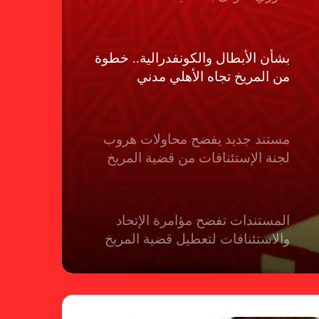
بشأن الأبطال والكونفدرالية.. خطوة
من المريخ تجاه الأهلي مدني
مستند جديد يفضح محاولات هروب
لجنة الإستئنافات من قضية المريخ
المستندات تفضح مؤامرة الإتحاد
والاستئنافات لتعطيل قضية المريخ
شكوى الهلال.. الإستئناف تهرب من