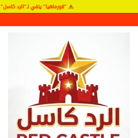
"قورماهيا" ينفي لـ"الرد كاسل" وجود مفا
ف حقيقة مفاوضات نجم المريخ