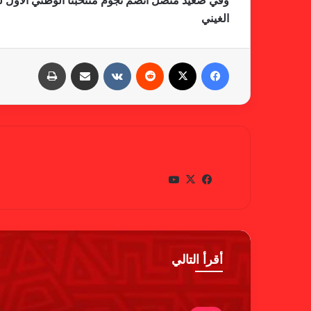
وفي صعيد متصل انضم نجوم منتخبنا الوطني الاول ل
الغيني
فيسبوك
X
‏Reddit
‏VKontakte
مشاركة عبر البريد
طباعة
gabra
في
X
يوتي
سب
وب
وك
أقرأ التالي