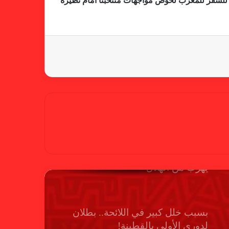
 للسفر للمغرب لخوض مواجهات منتخبنا امام نظيره
كاميرا خفية.. الهلال يخدع أنصاره
بمذكرة تفاهم
شكوى الهلال.. خطوة مريخية وغضب
على الأمين العام والمسابقات
بسبب “الصفر الدولي” .. ريجيكامب
يهرب من الهلال
بسبب خلل كبير في اللائحة.. بطلان
لدوري الأولى بالقطينة!