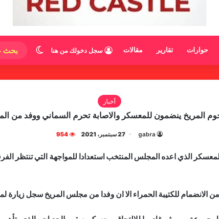
الوضع المظ
حوارات
تقارير
مقالات
سجل دخولك من هنا
أخبار
نجوم المريخ ينضمون للمعسكر والاصابة تحرم السماني ووفد من ا
gabra
27 سبتمبر، 2021
954
الانضمام للكتيبة الحمراء الا ان وفدا من مجلس المريخ سجل زيارة لمن