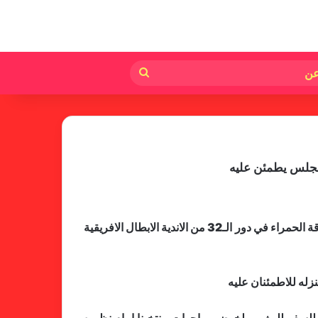
لم
بحث
عن
لمجلس يطمئن عليه
لجنة المسابقات تفاجئ الإتحاد بشأن
الهبوط والصعود
تفيد متابعات الرد كاسل ان كل نجوم المريخ انضموا للمعسكر الذي اعده المجلس المنتخب استعدادا للمواجهة التي تنتظر الفرقة الحمراء في دور الـ32 من الاندية الابطال الافريقية
زله للاطمئنان عليه
خطوة مريخية جديدة بشأن الشكوى
ضد الهلال