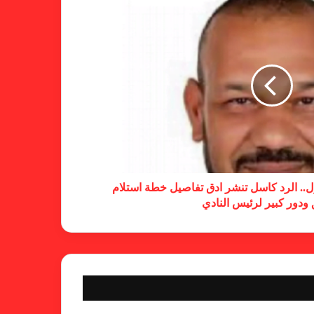
حسم قضية المريخ وتنتظر الإتحاد
لجنة المسابقات تفاجئ الإتحاد بشأن
الهبوط والصعود
خطوة مريخية جديدة بشأن الشكوى
ضد الهلال
ل.. الرد كاسل تنشر ادق تفاصيل خطة استلام
 ودور كبير لرئيس النادي
كاميرا خفية.. الهلال يخدع أنصاره
بمذكرة تفاهم
شكوى الهلال.. خطوة مريخية وغضب