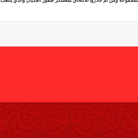
لمجموعة ومن ثم غادروا للالتحاق بمعسكر صقور الجديان والذي يتأهب