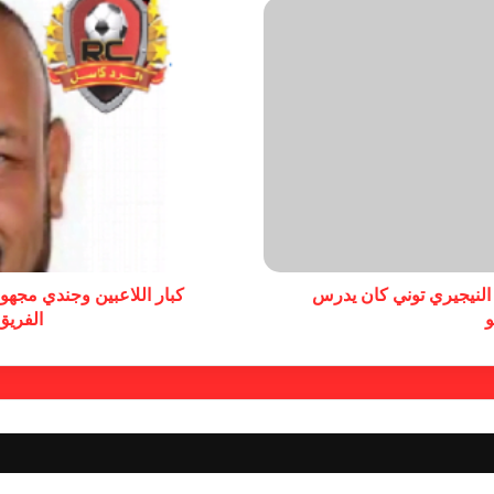
 النيجيري توني كان يدرس
كبار اللاعبين وجندي مجهو
و
الفريق