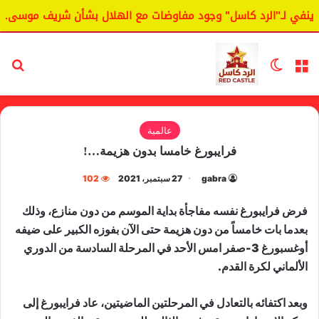
نفي لـ"الرد كاسل" وجود مفاوضات مع الهلال بشأن شريف موسى.
القائمة
الوضع المظلم
بح
عالمية
فرايبورغ خامسا بدون هزيمة…!
gabra
27 سبتمبر، 2021
102
‏فرض فرايبورغ نفسه مفاجأة بداية الموسم من دون منازع، وذلك
بعدما بات خامساً من دون هزيمة حتى الآن بفوزه الكبير على ضيفه
أوغسبورغ 3-صفر امس الأحد في المرحلة السادسة من الدوري
الألماني لكرة القدم.‬
وبعد اكتفائه بالتعادل في المرحلتين الماضيتين، عاد فرايبورغ إلى