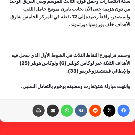
سكة الانتصارات وحقق فوزه الثالث للموسم وبقي الفريق الوحيد
من دون هزيمة حتى الآن بجانب بايرن ميونيخ حامل اللقب
والمتصدر، رافعاً رصيده إلى 12 نقطة في المركز الخامس بفارق
الأهداف خلف بوروسيا دورتموند.
وحسم فرايبورغ النقاط الثلاث في الشوط الأول الذي سجل فيه
الأهداف الثلاثة عبر لوكاس كوبلير (6) ولوكاس هويلر (25)
والإيطالي فينتشينزو غريفو (33).
وانتهت مباراة شتوتغارت ومضيفه بوخوم بالتعادل السلبي.
فيسبوك
X
‏Reddit
‏VKontakte
واتساب
مشاركة عبر البريد
طباعة