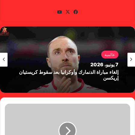
gabra
في
X
يوتي
سب
وب
وك
عالمية
7 يونيو، 2026
إلغاء مباراة الدنمارك وأوكرانيا بعد سقوط كريستيان
إريكسن