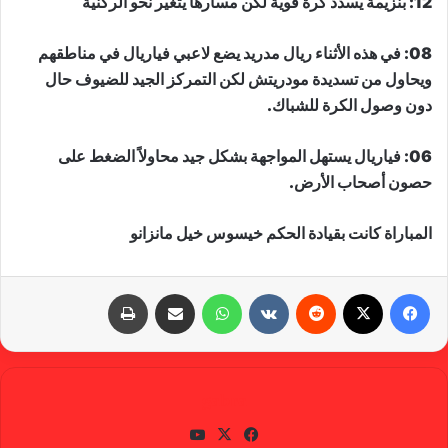
12: بنزيمة يسدد كرة قوية لكن مسارها يتغير نحو الركنية
08: في هذه الأثناء ريال مدريد يضع لاعبي فياريال في مناطقهم
ويحاول من تسديدة مودريتش لكن التمركز الجيد للضيوف حال
دون وصول الكرة للشباك.
06: فياريال يستهل المواجهة بشكل جيد محاولاً الضغط على
حصون أصحاب الأرض.
المباراة كانت بقيادة الحكم خيسوس خيل مانزانو
فيسبوك
X
‏Reddit
‏VKontakte
واتساب
مشاركة عبر البريد
طباعة
gabra
في
X
يوتي