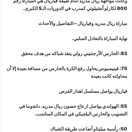
وكانت مواجهة ريال مدريد أمام ضيفه فياريال هي المباراة رقم
800 لكارلو أنشيلوتي كمدرب في الدوريات الـ5 الكبرى.
مباراة ريال مدريد وفياريال – التفاصيل والأحداث
نهاية المباراة بالتعادل السلبي.
83: الحارس الأرجنتيني رولي ينقذ شباكه من هدف محقق
75: فينيسيوس يحاول رفع الكرة بالحارس من مسافة بعيدة إلا أن
محاولته كانت بعيدة
فياريال يواصل مسلسل اهدار الفرص
55: الهولندي يواصل ازعاج حصون ريال مدريد، دانجوما في
التصويب والحارس البلجيكي في المكان المناسب.
50: رأسية ميليتاو أضاعت طريقة الشباك