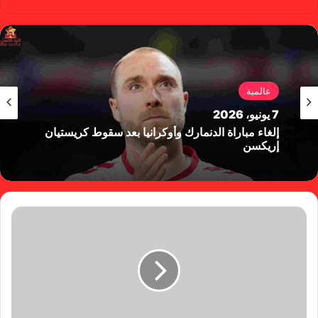
سب
وب
وك
عالمية
7 يونيو، 2026
إلغاء مباراة الدنمارك وأوكرانيا بعد سقوط كريستيان
إريكسن