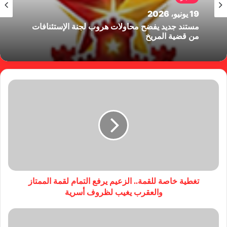
19 يونيو، 2026
مستند جديد يفضح محاولات هروب لجنة الإستئنافات
من قضية المريخ
تغطية خاصة للقمة.. الزعيم يرفع التمام لقمة الممتاز
والعقرب يغيب لظروف أسرية