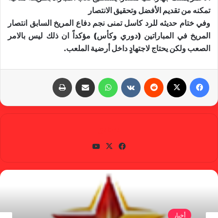
تمكنه من تقديم الأفضل وتحقيق الانتصار
وفي ختام حديثه للرد كاسل تمنى نجم دفاع المريخ السابق انتصار
المريخ في المباراتين (دوري وكأس) مؤكداً ان ذلك ليس بالامر
الصعب ولكن يحتاج لاجتهادٍ داخل أرضية الملعب.
فيسبوك
X
‏Reddit
‏VKontakte
واتساب
مشاركة عبر البريد
طباعة
gabra
في
X
يوتي
سب
وب
وك
أخبار