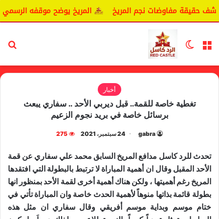
شف حقيقة مفاوضات نجم المريخ
المريخ يوضح موقفه الرسمي بشأ
القائمة
الوضع المظلم
بح
أخبار
تغطية خاصة للقمة.. قبل ديربي الأحد .. سفاري يبعث
برسائل خاصة في بريد نجوم الزعيم
gabra
24 سبتمبر، 2021
275
تحدث للرد كاسل مدافع المريخ السابق محمد علي سفاري عن قمة
الأحد المقبل وقال ان أهمية المباراة لا ترتبط بالبطولة التي افتقدها
المريخ رغم أهميتها ، ولكن هناك أهمية أخرى لقمة الأحد بمنظور انها
بطولة قائمة بذاتها منوهاً لأهمية الحدث خاصة وان المباراة تأتي في
ختام موسم وبداية موسم أفريقي وقال سفاري ان مثل هذه