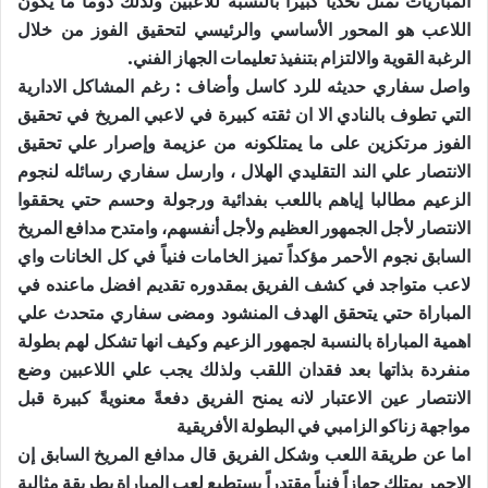
المباريات تمثل تحدياً كبيراً بالنسبة للاعبين ولذلك دوماَ ما يكون
اللاعب هو المحور الأساسي والرئيسي لتحقيق الفوز من خلال
الرغبة القوية والالتزام بتنفيذ تعليمات الجهاز الفني.
واصل سفاري حديثه للرد كاسل وأضاف : رغم المشاكل الادارية
التي تطوف بالنادي الا ان ثقته كبيرة في لاعبي المريخ في تحقيق
الفوز مرتكزين على ما يمتلكونه من عزيمة وإصرار علي تحقيق
الانتصار علي الند التقليدي الهلال ، وارسل سفاري رسائله لنجوم
الزعيم مطالبا إياهم باللعب بفدائية ورجولة وحسم حتي يحققوا
الانتصار لأجل الجمهور العظيم ولأجل أنفسهم، وامتدح مدافع المريخ
السابق نجوم الأحمر مؤكداً تميز الخامات فنياً في كل الخانات واي
لاعب متواجد في كشف الفريق بمقدوره تقديم افضل ماعنده في
المباراة حتي يتحقق الهدف المنشود ومضى سفاري متحدث علي
اهمية المباراة بالنسبة لجمهور الزعيم وكيف انها تشكل لهم بطولة
منفردة بذاتها بعد فقدان اللقب ولذلك يجب علي اللاعبين وضع
الانتصار عين الاعتبار لانه يمنح الفريق دفعةً معنويةً كبيرة قبل
مواجهة زناكو الزامبي في البطولة الأفريقية
اما عن طريقة اللعب وشكل الفريق قال مدافع المريخ السابق إن
الاحمر يمتلك جهازاً فنياً مقتدراً يستطيع لعب المباراة بطريقة مثالية