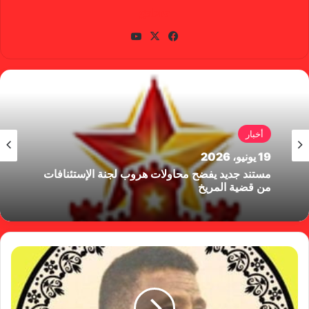
gabra
في
X
يوتي
سب
وب
وك
أخبار
19 يونيو، 2026
مستند جديد يفضح محاولات هروب لجنة الإستئنافات
من قضية المريخ