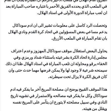
في الملعب الذي يحدده الفريق الأحمر باعتباره صاحب المباراة بعد
ان لعب مباراة الدورة الأولى في استاد الهلال.
وتحصلت الرد كاسل على معلومات تشير الى ان ادم سوداكال
يدعم مساعي بعض المسؤولين في اتحاد كرة القدم ونادي الهلال
بان تقام المباراة في الملعب الأزرق.
يحاول البعض استغلال موقف سوداكال المهزوز وعدم اعتراف
مجلس إدارة اتحاد الكرة بشرعيته باستثناء شداد ورمزي وفي
الخفاء برقو ومحاولة ان تلعب المباراة في استاد الهلال ظنا ان ذلك
سيمنحه شرعية لا وجود لها ولا يمكن فرضها مهما حدث حتى وان
كان فريق الكرة لا يزال تحت سيطرته.
هذا الموقف القبيح يوضح ان مصلحة المريخ آخر ما يفكر فيه ادم
سوداكال وكل ما يفكر فيه مصالحه والاستمرار في تشويه تاريخ
النادي وفي سبيل مصلحته لا يتورع ان يتآمر على المريخ نفسه
ويقلل من هيبته.