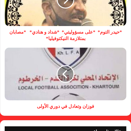
*حيدر التوم* *على مسؤوليتي* *شداد و هنادي* *مصابان
بمتلازمة النيكتوفيليا*
فوزان وتعادل في دوري الأولى