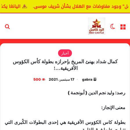
ل" وجود مفاوضات مع الهلال بشأن شريف موسى.
اليانغا يكشف 
القائمة
الوضع المظلم
بح
أخبار
كمال شداد بهنئ المريخ بإحرازه بطولة كأس الكؤوس
الأفريقية…!
gabra
17 سبتمبر، 2021
500
رصد: وليد نجم الدين ( أبونجمة )
معنى الإنجاز:
بطولة كاس الكؤوس الأفريقية هي إحدى البطولات الكُبرى التي
تتبارى عليها فرق القارة.