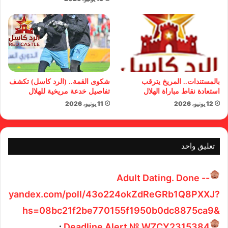
بالمستندات.. المريخ يترقب
شكوى القمة.. (الرد كاسل) تكشف
استعادة نقاط مباراة الهلال
تفاصيل خدعة مريخية للهلال
12 يونيو، 2026
11 يونيو، 2026
تعليق واحد
ي
Adult Dating. Done --
ق
yandex.com/poll/43o224okZdReGRb1Q8PXXJ?
و
hs=08bc21f2be770155f1950b0dc8875ca9&
ل
Deadline Alert № WZCY2315384
: