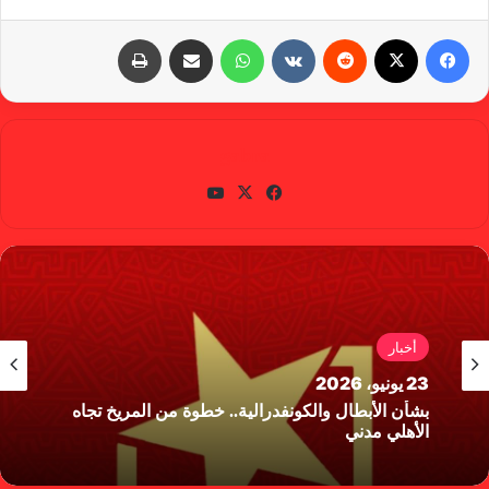
فيسبوك
X
‏Reddit
‏VKontakte
واتساب
مشاركة عبر البريد
طباعة
gabra
في
X
يوتي
سب
وب
وك
أخبار
23 يونيو، 2026
بشأن الأبطال والكونفدرالية.. خطوة من المريخ تجاه
الأهلي مدني