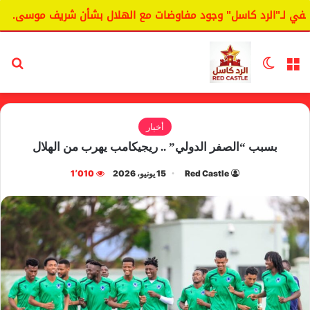
لـ"الرد كاسل" وجود مفاوضات مع الهلال بشأن شريف موسى.
ال
القائمة
الوضع المظلم
بح
أخبار
بسبب “الصفر الدولي” .. ريجيكامب يهرب من الهلال
Red Castle
15 يونيو، 2026
1٬010