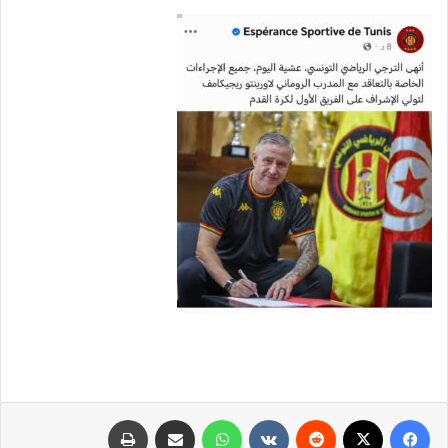
فيسبوك
X
‏Reddit
‏VKontakte
واتساب
مشاركة عبر البريد
طباعة