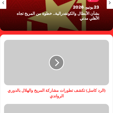
23 يونيو، 2026
بشأن الأبطال والكونفدرالية.. خطوة من المريخ تجاه
الأهلي مدني
(الرد كاسل) تكشف تطورات مشاركة المريخ والهلال بالدوري
الرواندي