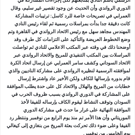
الرسمي باسم النادي بمتابعتهم لكل إجراءات المشاركة في
الدوري الرواندي وأن الحديث عن وجود تقصير غير سليم، وقال
العمرابي في تصريحات خاصة للرد كاسل: ترتيبات المشاركة
كانت دقيقة جدا بدأت بمراسلات رسمية ثم لقاء رئيس النادي
المهندس مجاهد سهل مع رئيس الاتحاد الرواندي في القاهرة وتم
وضع الخطوط العريضة والتأكيد على التزامات كل طرف وقد
أوضحنا ذلك في وقته عبر المكتب الاعلامي للنادي ثم تواصلت
المراسلات بين المكتب التنفيذي للمريخ والاتحاد الرواندي عبر
الاتحاد السوداني وكشف سامر العمرابي عن إرسال اتحاد الكرة
لموافقته الرسمية لنظيره الرواندي على مشاركة الناديين والذي
قام بدوره بإرسالها للكاف ولكن الأخير عاد واشترط إرسال
خطابات من المريخ والهلال والاتحاد كل على حدة يطلب الموافقة
على المشاركة في الدوري الرواندي بسبب ظروف الحرب في
السودان وتوقف النشاط ليقوم الكاف بإرساله للفيفا لأخذ
الموافقة النهائية على غرار ما حدث في مشاركة الدوري
الموريتاني وأن هذا الأمر تم منذ يوم الرابع من نوفمبر وننتظر رد
الفيفا وعلى ضوء ذلك تحركت بعثة المريخ من بنغازي إلى كيغالي
يوم الخامس من نوفمبر.