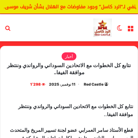
في لـ"الرد كاسل" وجود مفاوضات مع الهلال بشأن شريف موسى.
القائمة
الوضع المظلم
بح
أخبار
نتابع كل الخطوات مع الاتحادين السوداني والرواندي وننتظر
موافقة الفيفا..
Red Castle
11 نوفمبر، 2025
1٬298
نتابع كل الخطوات مع الاتحادين السوداني والرواندي وننتظر
موافقة الفيفا..
قطع الأستاذ سامر العمرابي عضو لجنة تسيير المريخ والمتحدث