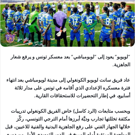
“لوبوبو” يعود إلى “لوبومباشي” بعد معسكر تونس و يرفع شعار
الجاهزية.
عاد فريق سانت لوبوبو الكونغولي إلى مدينة لوبومباشي بعد انتهاء
فترة معسكره الإعدادي الذي أقامه في تونس على مدار ثلاثة
أسابيع، في إطار التحضيرات للاستحقاقات القارية.
وبحسب متابعات (الرد كاسل) خاض الفريق الكونغولي تدريبات
مكثفة تخللتها تجارب وديَّة أبرزها أمام الترجي التونسي، ركّز
خلالها الجهاز الفني على رفع الجاهزية البدنية والفنية للاعبين، قبل
المواجهة المرتقبة أمام المريخ في الدور التمهيدي الأول من دوري