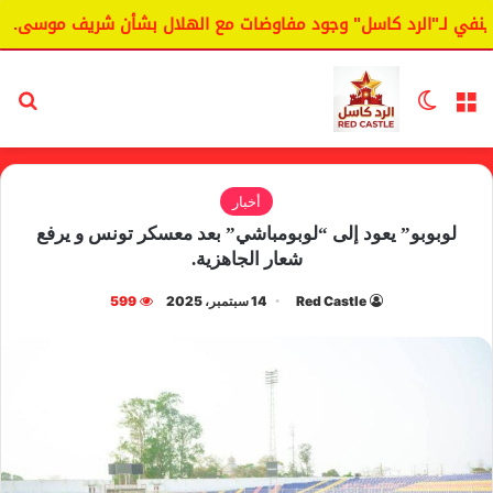
ي لـ"الرد كاسل" وجود مفاوضات مع الهلال بشأن شريف موسى.
القائمة
الوضع المظلم
بح
أخبار
لوبوبو” يعود إلى “لوبومباشي” بعد معسكر تونس و يرفع
شعار الجاهزية.
Red Castle
14 سبتمبر، 2025
599