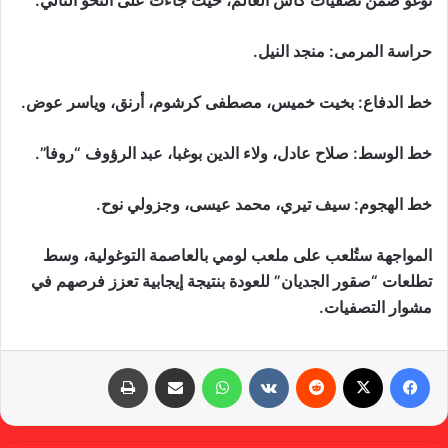
توغو ضمن تصفيات كأس العالم، حيث جاءت على النحو التالي:
حراسة المرمى: منجد النيل.
خط الدفاع: بخيت خميس، مصطفى كرشوم، أرنق، وياسر عوض.
خط الوسط: صلاح عادل، ولاء الدين بوغبا، عبد الرؤوف “روفا”.
خط الهجوم: سيف تيري، محمد عيسى، وجزولي نوح.
المواجهة ستُلعب على ملعب لومي بالعاصمة التوغولية، وسط
تطلعات “صقور الجديان” للعودة بنتيجة إيجابية تعزز فرصهم في
مشوار التصفيات.
فيسبوك
X
‏Reddit
‏VKontakte
واتساب
مشاركة عبر البريد
طباعة