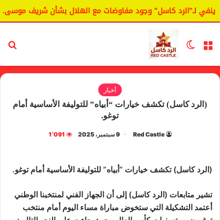
نفي لـ"الرد كاسل" وجود مفاوضات مع الهلال بشأن شريف موسى.
القائمة
الوضع المظلم
بح
أخبار
(الرد كاسل) تكشف خيارات “أبياه” للتوليفة الأساسية أمام
توغو.
Red Castle
9 سبتمبر، 2025
1٬091
(الرد كاسل) تكشف خيارات “أبياه” للتوليفة الأساسية أمام توغو.
تشير متابعات (الرد كاسل) إلى أن الجهاز الفني لمنتخبنا الوطني
أعتمد التشكيلة التي ستخوض مباراة مساء اليوم أمام منتخب