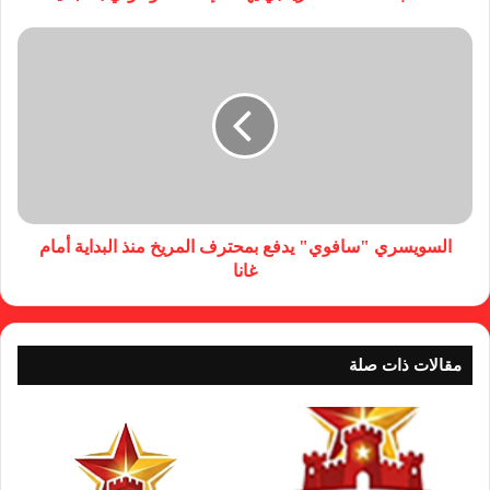
السويسري "سافوي" يدفع بمحترف المريخ منذ البداية أمام
غانا
مقالات ذات صلة