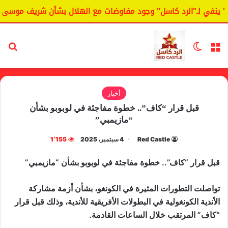
ينفي لـ"الرد كاسل" وجود مفاوضات مع الهلال بشأن شريف موسى.
القائمة
الوضع المظلم
بح
أخبار
قبل قرار “كاف”.. خطوة مفاجئة في لوبوبو بشأن
“مازيمبي”
Red Castle
4 سبتمبر، 2025
1٬155
قبل قرار “كاف”.. خطوة مفاجئة في لوبوبو بشأن “مازيمبي”
تواصلت التطورات المثيرة في الكونغو، بشأن أزمة مشاركة
الأندية الكونغولية في البطولات الأفريقية للأندية، وذلك قبل قرار
“كاف” المرتقب خلال الساعات القادمة.