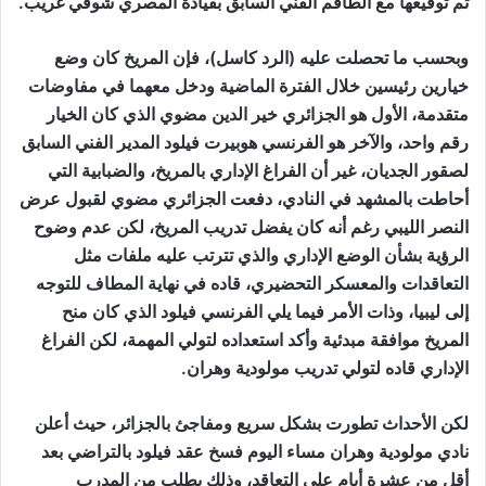
تم توقيعها مع الطاقم الفني السابق بقيادة المصري شوقي غريب.
وبحسب ما تحصلت عليه (الرد كاسل)، فإن المريخ كان وضع
خيارين رئيسين خلال الفترة الماضية ودخل معهما في مفاوضات
متقدمة، الأول هو الجزائري خير الدين مضوي الذي كان الخيار
رقم واحد، والآخر هو الفرنسي هوبيرت فيلود المدير الفني السابق
لصقور الجديان، غير أن الفراغ الإداري بالمريخ، والضبابية التي
أحاطت بالمشهد في النادي، دفعت الجزائري مضوي لقبول عرض
النصر الليبي رغم أنه كان يفضل تدريب المريخ، لكن عدم وضوح
الرؤية بشأن الوضع الإداري والذي تترتب عليه ملفات مثل
التعاقدات والمعسكر التحضيري، قاده في نهاية المطاف للتوجه
إلى ليبيا، وذات الأمر فيما يلي الفرنسي فيلود الذي كان منح
المريخ موافقة مبدئية وأكد استعداده لتولي المهمة، لكن الفراغ
الإداري قاده لتولي تدريب مولودية وهران.
لكن الأحداث تطورت بشكل سريع ومفاجئ بالجزائر، حيث أعلن
نادي مولودية وهران مساء اليوم فسخ عقد فيلود بالتراضي بعد
أقل من عشرة أيام على التعاقد، وذلك بطلب من المدرب