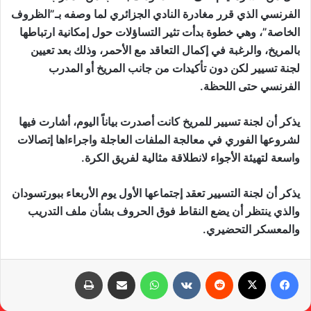
الفرنسي الذي قرر مغادرة النادي الجزائري لما وصفه بـ”الظروف
الخاصة”، وهي خطوة بدأت تثير التساؤلات حول إمكانية ارتباطها
بالمريخ، والرغبة في إكمال التعاقد مع الأحمر، وذلك بعد تعيين
لجنة تسيير لكن دون تأكيدات من جانب المريخ أو المدرب
الفرنسي حتى اللحظة.
يذكر أن لجنة تسيير للمريخ كانت أصدرت بياناً اليوم، أشارت فيها
لشروعها الفوري في معالجة الملفات العاجلة واجراءاها إتصالات
واسعة لتهيئة الأجواء لانطلاقة مثالية لفريق الكرة.
يذكر أن لجنة التسيير تعقد إجتماعها الأول يوم الأربعاء ببورتسودان
والذي ينتظر أن يضع النقاط فوق الحروف بشأن ملف التدريب
والمعسكر التحضيري.
فيسبوك
X
‏Reddit
‏VKontakte
واتساب
مشاركة عبر البريد
طباعة