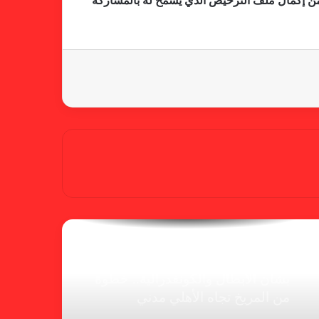
ة من إكمال ملف الترخيص الذي يسمح له بالمشاركة
شكوى الهلال.. خطوة مريخية وغضب
على الأمين العام والمسابقات
بسبب “الصفر الدولي” .. ريجيكامب
يهرب من الهلال
الفنلندي يفضح لجان الإتحاد.. يدعم
شكوى المريخ ويهدد الهلال
بشأن الأبطال والكونفدرالية.. خطوة
من المريخ تجاه الأهلي مدني