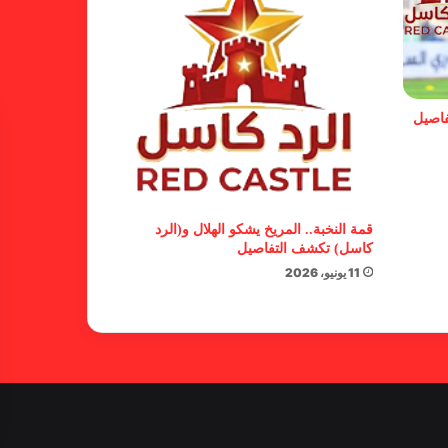
الفنلندي يفضح لجان الإتحاد.. يدعم
شكوى المريخ ويهدد الهلال
فاصيل
بشأن الأبطال والكونفدرالية.. خطوة
من المريخ تجاه الأهلي مدني
قمة النخبة.. المريخ يشكو الهلال و(الرد
كاسل) تكشف التفاصيل
11 يونيو، 2026
مستند جديد يفضح محاولات هروب
لجنة الإستئنافات من قضية المريخ
المستندات تفضح مؤامرة الإتحاد
والاستئنافات لتعطيل قضية المريخ