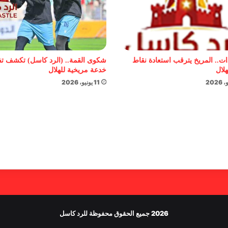
ات.. المريخ يترقب استعادة نقاط
شكوى القمة.. (الرد كاسل) تكشف ت
هلال
خدعة مريخية للهلال
11 يونيو، 2026
2026 جميع الحقوق محفوظة للرد كاسل