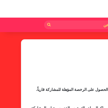
لم
بحث
عن
خطوة مريخية جديدة بشأن الشكوى
ضد الهلال
 الحصول على الرخصة المؤهلة للمشاركة قارياً،
كاميرا خفية.. الهلال يخدع أنصاره
بمذكرة تفاهم