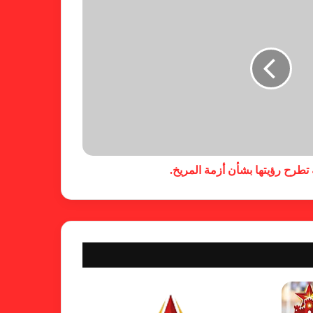
خطوة مريخية جديدة بشأن الشكوى
ضد الهلال
كاميرا خفية.. الهلال يخدع أنصاره
بمذكرة تفاهم
تطرح رؤيتها بشأن أزمة المريخ.
شكوى الهلال.. خطوة مريخية وغضب
على الأمين العام والمسابقات
بسبب “الصفر الدولي” .. ريجيكامب
يهرب من الهلال