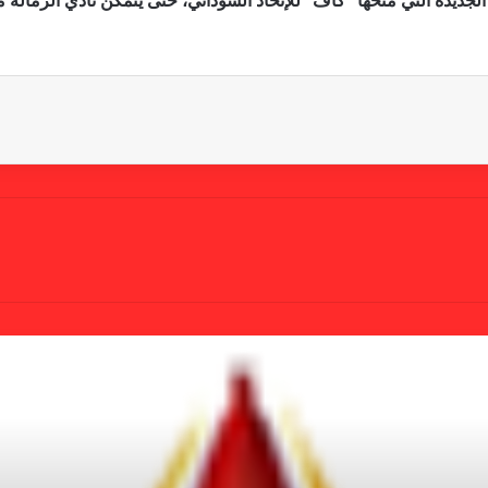
لجديدة التي منحها “كاف” للإتحاد السوداني، حتى يتمكن نادي الزمال