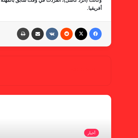
وكانت (الرد كاسل)، انفردت في وقت سابق بالمهلة ا
أفريقيا.
فيسبوك
X
‏Reddit
‏VKontakte
مشاركة عبر البريد
طباعة
Red Castle
أقرأ التالي
أخبار