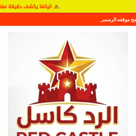
اليانغا يكشف حقيقة مفاوضات نجم
ضح موقفه الرسمي بشأن سيكافا.