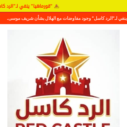
"قورماهيا" ينفي لـ"الرد كاسل" وجو
ف حقيقة مفاوضات نجم المريخ