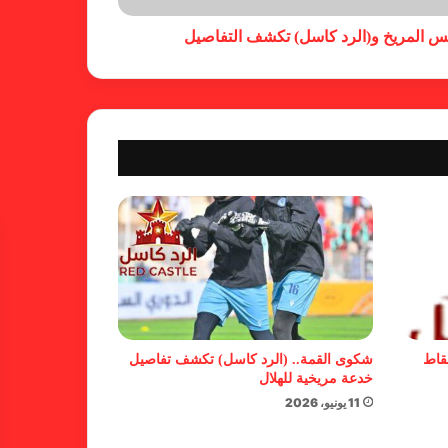
س المريخ و(الرد كاسل) تكشف التفاصيل
كاميرا خفية.. الهلال يخدع أنصاره
بمذكرة تفاهم
شكوى الهلال.. خطوة مريخية وغضب
على الأمين العام والمسابقات
بسبب “الصفر الدولي” .. ريجيكامب
يهرب من الهلال
نقاط
شكوى القمة.. (الرد كاسل) تكشف تفاصيل
خدعة مريخية للهلال
11 يونيو، 2026
بسبب خلل كبير في اللائحة.. بطلان