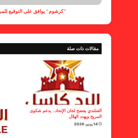
"كرشوم" يوافق على التوقيع للمري
مقالات ذات صلة
الفنلندي يفضح لجان الإتحاد.. يدعم شكوى
المريخ ويهدد الهلال
14 يونيو، 2026