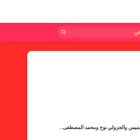
لم
بحث
عن
ت خميس والجزولي نوح ومحمد المصطفى..