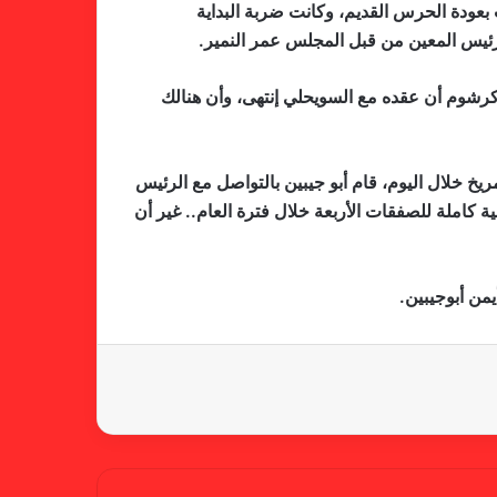
بعودة الحرس القديم، وكانت ضربة البداية
لرئيس المعين من قبل المجلس عمر النمير.
لجنة المسابقات تفاجئ الإتحاد بشأن
كرشوم أن عقده مع السويحلي إنتهى، وأن هنالك
الهبوط والصعود
خ خلال اليوم، قام أبو جيبين بالتواصل مع الرئيس
خطوة مريخية جديدة بشأن الشكوى
لية كاملة للصفقات الأربعة خلال فترة العام.. غير أن
ضد الهلال
من أبوجيبين.
كاميرا خفية.. الهلال يخدع أنصاره
بمذكرة تفاهم
شكوى الهلال.. خطوة مريخية وغضب
على الأمين العام والمسابقات