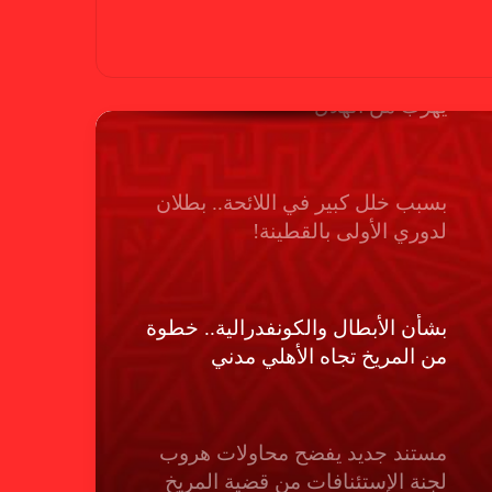
بسبب “الصفر الدولي” .. ريجيكامب
يهرب من الهلال
بسبب خلل كبير في اللائحة.. بطلان
لدوري الأولى بالقطينة!
بشأن الأبطال والكونفدرالية.. خطوة
من المريخ تجاه الأهلي مدني
مستند جديد يفضح محاولات هروب
لجنة الإستئنافات من قضية المريخ