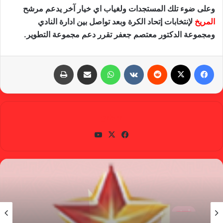
وعلى ضوء تلك المستجدات ولغياب اي خيار آخر يدعم مرشح
المريخ
لإنتخابات إتحاد الكرة وبعد تواصل بين ادارة النادي
ومجموعة الدكتور معتصم جعفر تقرر دعم مجموعة التطوير.
فيسبوك
X
‏Reddit
‏VKontakte
واتساب
مشاركة عبر البريد
طباعة
gabra
في
X
يوتي
سب
وب
وك
أخبار
أخبار