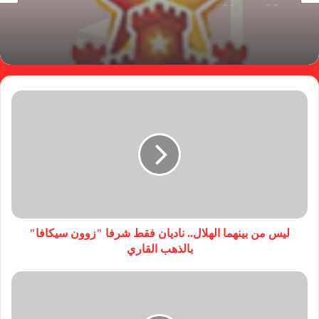
19 يونيو، 2026
23 يونيو، 2026
مستند جديد يفضح محاولات هروب لجنة الإستئنافات
من قضية المريخ
بشأن الأبطال والكونفدرالية.. خطوة من المريخ تجاه
الأهلي مدني
ليس من بينهما الهلال.. ناديان فقط شرفا "زوون سيكافا"
بالذهب القاري