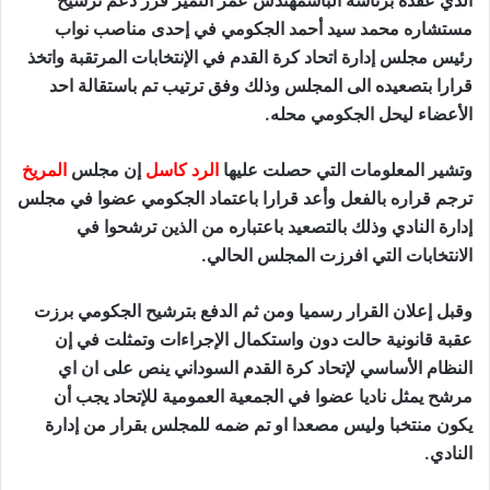
الذي عقده برئاسة الباشمهندس عمر النمير قرر دعم ترشيح
مستشاره محمد سيد أحمد الجكومي في إحدى مناصب نواب
رئيس مجلس إدارة اتحاد كرة القدم في الإنتخابات المرتقبة واتخذ
قرارا بتصعيده الى المجلس وذلك وفق ترتيب تم باستقالة احد
الأعضاء ليحل الجكومي محله.
وتشير المعلومات التي حصلت عليها
الرد كاسل
إن مجلس
المريخ
ترجم قراره بالفعل وأعد قرارا باعتماد الجكومي عضوا في مجلس
إدارة النادي وذلك بالتصعيد باعتباره من الذين ترشحوا في
الانتخابات التي افرزت المجلس الحالي.
وقبل إعلان القرار رسميا ومن ثم الدفع بترشيح الجكومي برزت
عقبة قانونية حالت دون واستكمال الإجراءات وتمثلت في إن
النظام الأساسي لإتحاد كرة القدم السوداني ينص على ان اي
مرشح يمثل ناديا عضوا في الجمعية العمومية للإتحاد يجب أن
يكون منتخبا وليس مصعدا او تم ضمه للمجلس بقرار من إدارة
النادي.