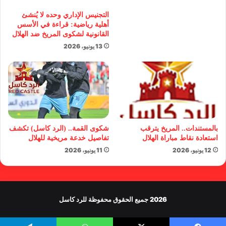
التجنيس الإداري وحده لا يُنشئ
أهلية رياضية: قراءة في الأسس
القانونية لشكوى المريخ ضد الهلال
13 يونيو، 2026
بالمستندات.. المريخ يترقب
شكوى القمة.. (الرد كاسل) تكشف
استعادة نقاط مباراة الهلال
تفاصيل خدعة مريخية للهلال
12 يونيو، 2026
11 يونيو، 2026
2026 جميع الحقوق محفوظة للرد كاسل