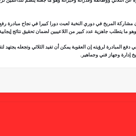
ن الثلاثي ووظائفه وقدراته وخبراته وهو ما جعله ينضم للداعمين لر
ركة المربخ في دوري النخبة لعبت دورا كبيرا في نجاح مبادرة رفع ال
 ما يتطلب جاهزية عدد كبير من اللاعيبين لضمان تحقيق نتائج إيجابية
 المبادرة لرؤيته إن العقوبة يمكن أن تفيد الثلاثي وتجعله يجتهد لت
 إدارة وجهاز فني وجماهير.