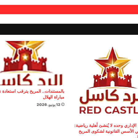
بالمستندات.. المريخ يترقب استعادة 
مباراة الهلال
12 يونيو، 2026
الإداري وحده لا يُنشئ أهلية رياضية:
 الأسس القانونية لشكوى المريخ
ل