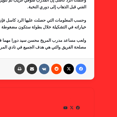
وعلمت الرد كاسل إن المدرب شوقي غريب تم تنويره ع
الفني قبل الذهاب إلى دوري النخبة.
وحسب المعلومات التي حصلت عليها الرد كاسل فإن مشا
خياراته في التشكيلة خلال بطولة ستكون مضغوطة وهو
ولعب مساعد مدرب المريخ محسن سيد دورا مهما في دفع
مصلحة الفريق والتي هي هدف الجميع في نادي المريخ
فيسبوك
X
‏Reddit
‏VKontakte
مشاركة عبر البريد
طباعة
gabra
في
X
يوتي
سب
وب