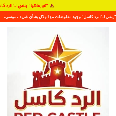
"قورماهيا" ينفي لـ"الرد كاسل" وجود
كشف حقيقة مفاوضات نجم المريخ