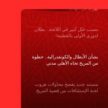
بسبب “الصفر الدولي” .. ريجيكامب
يهرب من الهلال
بسبب خلل كبير في اللائحة.. بطلان
لدوري الأولى بالقطينة!
بشأن الأبطال والكونفدرالية.. خطوة
من المريخ تجاه الأهلي مدني
مستند جديد يفضح محاولات هروب
لجنة الإستئنافات من قضية المريخ