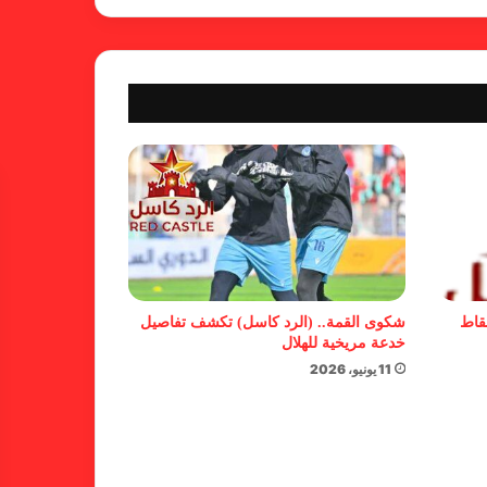
كاميرا خفية.. الهلال يخدع أنصاره
بمذكرة تفاهم
شكوى الهلال.. خطوة مريخية وغضب
على الأمين العام والمسابقات
بسبب “الصفر الدولي” .. ريجيكامب
يهرب من الهلال
نقاط
شكوى القمة.. (الرد كاسل) تكشف تفاصيل
خدعة مريخية للهلال
11 يونيو، 2026
بسبب خلل كبير في اللائحة.. بطلان
لدوري الأولى بالقطينة!