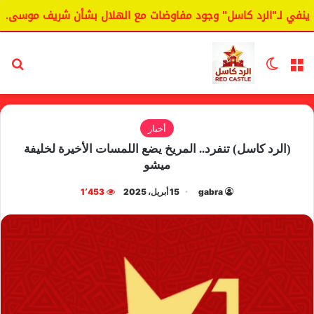
ي لـ"الرد كاسل" وجود مفاوضات مع الهلال بشأن شريف موسى.
القائمة
الوضع المظلم
بح
أخبار
(الرد كاسل) تنفرد.. المريخ يضع اللمسات الأخيرة لخليفة
ميشو
gabra
15 أبريل، 2025
1٬453