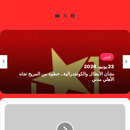
gabra
في
X
يوتي
سب
وب
وك
أخبار
23 يونيو، 2026
بشأن الأبطال والكونفدرالية.. خطوة من المريخ تجاه
الأهلي مدني