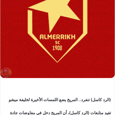
(الرد كاسل) تنفرد.. المريخ يضع اللمسات الأخيرة لخليفة ميشو
تفيد متابعات (الرد كاسل)، أن المريخ دخل في مفاوضات جادة