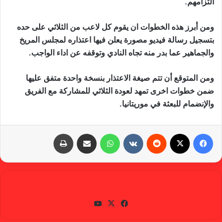
التزامهم.
ومن أبرز هذه الخطوات ان يقوم كل لاعب من الثلاثي على حده
بتسجيل رسالة فيديو مصورة يعلن فيها اعتذاره لمجلس المريخ
والجماهير عما بدر منه تجاه النادي وتوقفه عن اداء الواجب.
ومن المتوقع أن تتم صيغة الاعتذار بنسخة واحدة متفق عليها
ضمن خطوات اخرى تمهد لعودة الثلاثي للمشاركة مع الفريق
والإنضمام للبعثة في موريتانيا.
فيسبوك
X
‏Reddit
‏VKontakte
واتساب
مشاركة عبر البريد
طباعة
gabra
في
X
يوتي
سب
وب