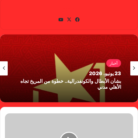
gabra
في
X
يوتي
سب
وب
وك
أخبار
23 يونيو، 2026
بشأن الأبطال والكونفدرالية.. خطوة من المريخ تجاه
الأهلي مدني