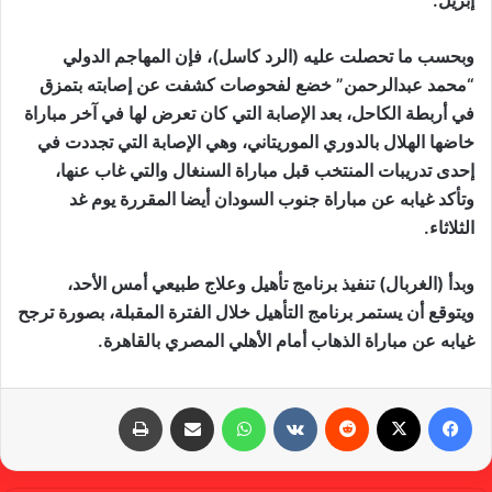
إبريل.
وبحسب ما تحصلت عليه (الرد كاسل)، فإن المهاجم الدولي
“محمد عبدالرحمن” خضع لفحوصات كشفت عن إصابته بتمزق
في أربطة الكاحل، بعد الإصابة التي كان تعرض لها في آخر مباراة
خاضها الهلال بالدوري الموريتاني، وهي الإصابة التي تجددت في
إحدى تدريبات المنتخب قبل مباراة السنغال والتي غاب عنها،
وتأكد غيابه عن مباراة جنوب السودان أيضا المقررة يوم غد
الثلاثاء.
وبدأ (الغربال) تنفيذ برنامج تأهيل وعلاج طبيعي أمس الأحد،
ويتوقع أن يستمر برنامج التأهيل خلال الفترة المقبلة، بصورة ترجح
غيابه عن مباراة الذهاب أمام الأهلي المصري بالقاهرة.
فيسبوك
X
‏Reddit
‏VKontakte
واتساب
مشاركة عبر البريد
طباعة