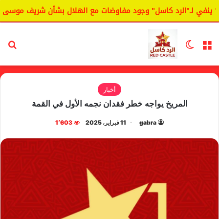
نفي لـ"الرد كاسل" وجود مفاوضات مع الهلال بشأن شريف موسى.
القائمة
الوضع المظلم
بح
أخبار
المريخ يواجه خطر فقدان نجمه الأول في القمة
gabra
11 فبراير، 2025
1٬603