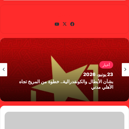
gabra
في
X
يوتي
سب
وب
وك
أخبار
23 يونيو، 2026
بشأن الأبطال والكونفدرالية.. خطوة من المريخ تجاه
الأهلي مدني